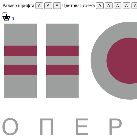
Размер шрифта
Цветовая схема
A
A
A
A
A
A
A
A
0