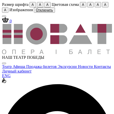
Размер шрифта
Цветовая схема
A
A
A
A
A
A
A
Изображения
A
Отключить
0
НАШ ТЕАТР ПОБЕДЫ
Театр
Афиша
Продажа билетов
Экскурсии
Новости
Контакты
Личный кабинет
ENG