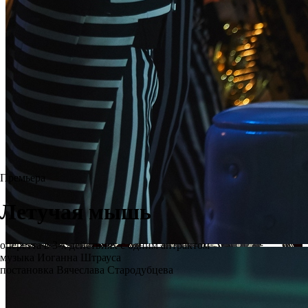
Премьера
Летучая мышь
оперетта в 3-х действиях с одним антрактом
музыка Иоганна Штрауса
постановка Вячеслава Стародубцева