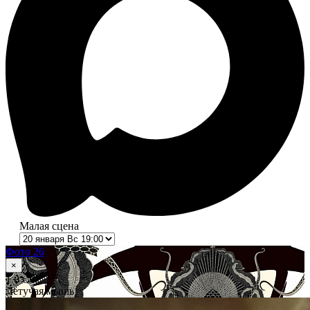
Малая сцена
Фото 26
×
1
из 26
Летучая мышь