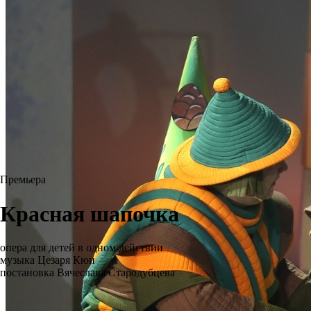
Премьера
Красная шапочка
опера для детей в одном действии
музыка Цезаря Кюи
постановка Вячеслава Стародубцева