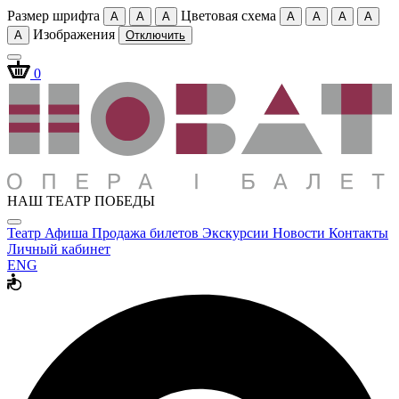
Размер шрифта
Цветовая схема
A
A
A
A
A
A
A
Изображения
A
Отключить
0
НАШ ТЕАТР ПОБЕДЫ
Театр
Афиша
Продажа билетов
Экскурсии
Новости
Контакты
Личный кабинет
ENG