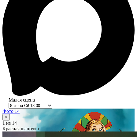
Малая сцена
Фото 14
×
1
из 14
Красная шапочка