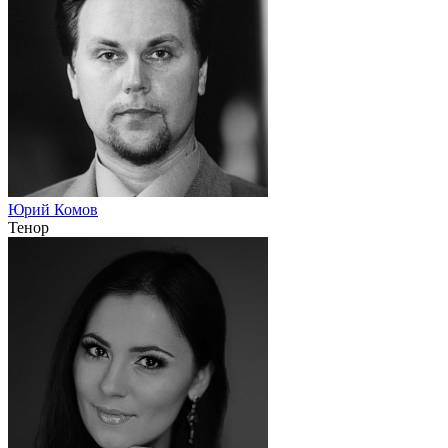
Юрий Комов
Тенор