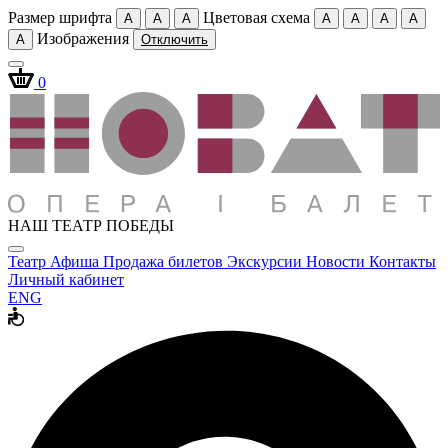
Размер шрифта
Цветовая схема
A
A
A
A
A
A
A
Изображения
A
Отключить
0
НАШ ТЕАТР ПОБЕДЫ
Театр
Афиша
Продажа билетов
Экскурсии
Новости
Контакты
Личный кабинет
ENG