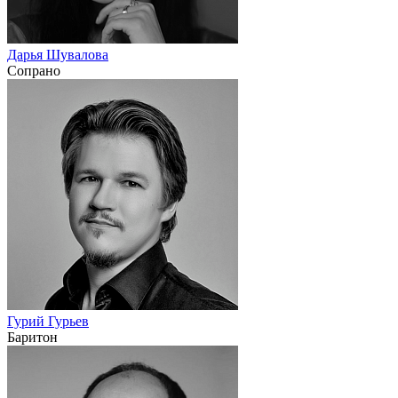
Дарья Шувалова
Сопрано
Гурий Гурьев
Баритон