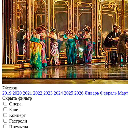
74
сезон
2019
2020
2021
2022
2023
2024
2025
2026
Январь
Февраль
Март
Скрыть фильтр
Опера
Балет
Концерт
Гастроли
Премьера