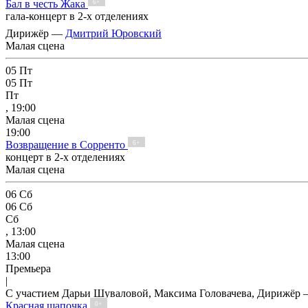
Бал в честь Жака
6+
гала-концерт в 2-х отделениях
Дирижёр —
Дмитрий Юровский
Малая сцена
05
Пт
05
Пт
Пт
, 19:00
Малая сцена
19:00
Возвращение в Сорренто
6+
концерт в 2-х отделениях
Малая сцена
06
Сб
06
Сб
Сб
, 13:00
Малая сцена
13:00
Премьера
|
С участием Дарьи Шуваловой, Максима Головачева, Дирижёр
Красная шапочка
0+