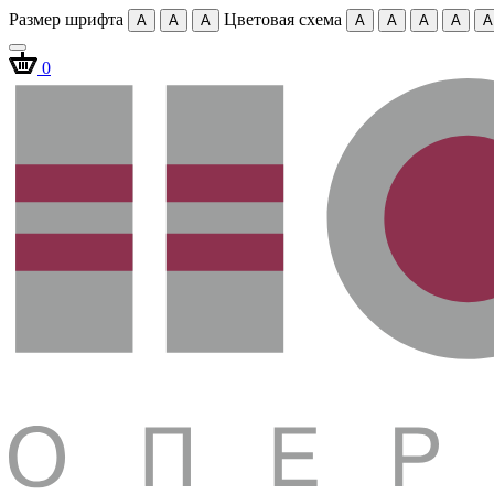
Размер шрифта
Цветовая схема
A
A
A
A
A
A
A
A
0