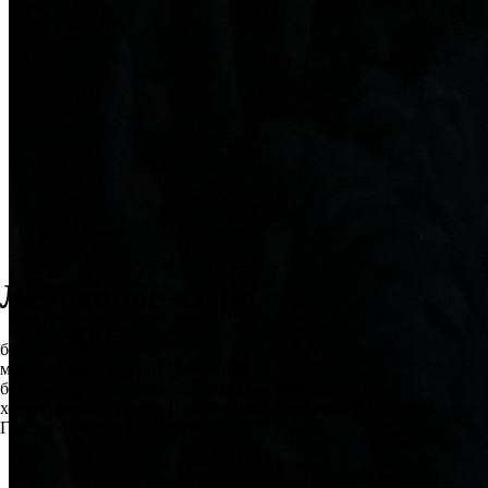
Лебединое озеро
балет в 4-х действиях
музыка Петра Ильича Чайковского
балетмейстер-постановщик Михаил Мессерер
хореография Мариуса Петипа, Льва Иванова, Александра
Горского, Асафа Мессерера