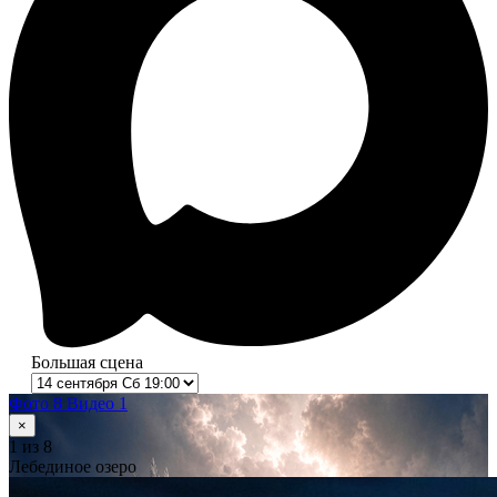
Большая сцена
Фото 8
Видео 1
×
1
из 8
Лебединое озеро