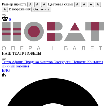
Размер шрифта
Цветовая схема
A
A
A
A
A
A
A
Изображения
A
Отключить
0
НАШ ТЕАТР ПОБЕДЫ
Театр
Афиша
Продажа билетов
Экскурсии
Новости
Контакты
Личный кабинет
ENG