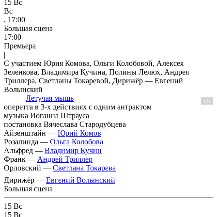
15
Вс
Вс
, 17:00
Большая сцена
17:00
Премьера
|
С участием Юрия Комова, Ольги Колобовой, Алексея
Зеленкова, Владимира Кучина, Полины Лелюх, Андрея
Триллера, Светланы Токаревой, Дирижёр — Евгений
Волынский
Летучая мышь
12+
оперетта в 3-х действиях с одним антрактом
музыка Иоганна Штрауса
постановка Вячеслава Стародубцева
Айзенштайн —
Юрий Комов
Розалинда —
Ольга Колобова
Альфред —
Владимир Кучин
Франк —
Андрей Триллер
Орловский —
Светлана Токарева
Дирижёр —
Евгений Волынский
Большая сцена
15
Вс
15
Вс