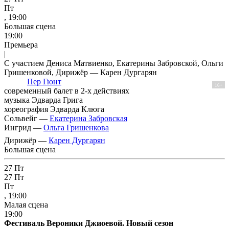
Пт
, 19:00
Большая сцена
19:00
Премьера
|
С участием Дениса Матвиенко, Екатерины Забровской, Ольги
Гришенковой, Дирижёр — Карен Дургарян
Пер Гюнт
16+
современный балет в 2-х действиях
музыка Эдварда Грига
хореография Эдварда Клюга
Сольвейг —
Екатерина Забровская
Ингрид —
Ольга Гришенкова
Дирижёр —
Карен Дургарян
Большая сцена
27
Пт
27
Пт
Пт
, 19:00
Малая сцена
19:00
Фестиваль Вероники Джиоевой. Новый сезон