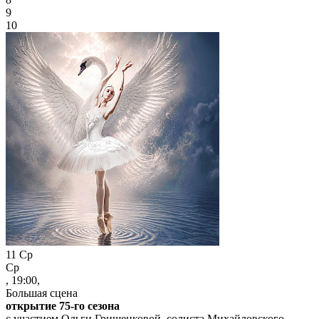
9
10
11
Ср
Ср
, 19:00,
Большая сцена
открытие 75-го сезона
с участием Ольги Гришенковой, солиста Михайловского