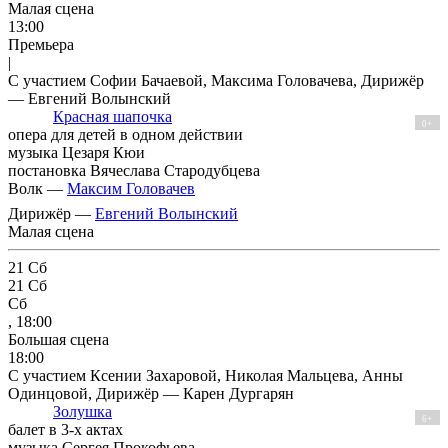
Малая сцена
13:00
Премьера
|
С участием Софии Бачаевой, Максима Головачева, Дирижёр
— Евгений Волынский
Красная шапочка
0+
опера для детей в одном действии
музыка Цезаря Кюи
постановка Вячеслава Стародубцева
Волк —
Максим Головачев
Дирижёр —
Евгений Волынский
Малая сцена
21
Сб
21
Сб
Сб
, 18:00
Большая сцена
18:00
С участием Ксении Захаровой, Николая Мальцева, Анны
Одинцовой, Дирижёр — Карен Дургарян
Золушка
6+
балет в 3-х актах
музыка Сергея Прокофьева