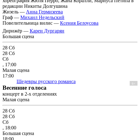
хореография Жюля Перро, Жана Коралли, Мариуса Петипа в
редакции Никиты Долгушина
Жизель —
Анна Гермизеева
Граф —
Михаил Недельский
Повелительница вилис —
Ксения Белоусова
Дирижёр —
Карен Дургарян
Большая сцена
28
Сб
28
Сб
Сб
, 17:00
Малая сцена
17:00
Шедевры русского романса
6+
Весенние голоса
концерт в 2-х отделениях
Малая сцена
28
Сб
28
Сб
Сб
, 18:00
Большая сцена
18:00