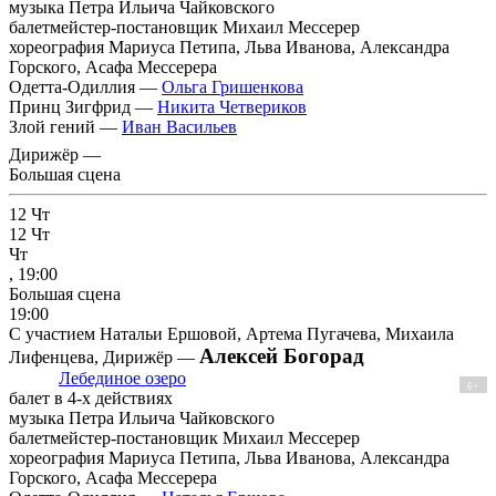
музыка Петра Ильича Чайковского
балетмейстер-постановщик Михаил Мессерер
хореография Мариуса Петипа, Льва Иванова, Александра
Горского, Асафа Мессерера
Одетта-Одиллия —
Ольга Гришенкова
Принц Зигфрид —
Никита Четвериков
Злой гений —
Иван Васильев
Дирижёр —
Большая сцена
12
Чт
12
Чт
Чт
, 19:00
Большая сцена
19:00
С участием Натальи Ершовой, Артема Пугачева, Михаила
Алексей Богорад
Лифенцева, Дирижёр —
Лебединое озеро
6+
балет в 4-х действиях
музыка Петра Ильича Чайковского
балетмейстер-постановщик Михаил Мессерер
хореография Мариуса Петипа, Льва Иванова, Александра
Горского, Асафа Мессерера