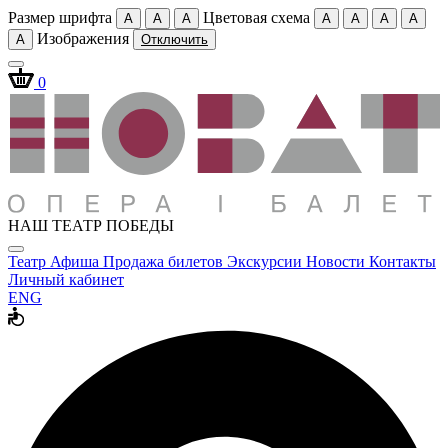
Размер шрифта
Цветовая схема
A
A
A
A
A
A
A
Изображения
A
Отключить
0
НАШ ТЕАТР ПОБЕДЫ
Театр
Афиша
Продажа билетов
Экскурсии
Новости
Контакты
Личный кабинет
ENG