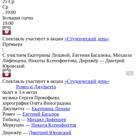
25
Ср
Ср
, 19:00
Большая сцена
19:00
Спектакль участвует в акции
«Студенческий день»
Премьера
|
С участием Екатерины Лиховой, Евгения Басалюка, Михаила
Лифенцева, Никиты Ксенофонтова, Дирижёр — Дмитрий
Юровский
12+
Спектакль участвует в акции
«Студенческий день»
Ромео и Джульетта
балет в 3-х актах
музыка Сергея Прокофьева
хореография Олега Виноградова
Джульетта —
Екатерина Лихова
Ромео —
Евгений Басалюк
Тибальд —
Михаил Лифенцев
Меркуцио —
Никита Ксенофонтов
Дирижёр —
Дмитрий Юровский