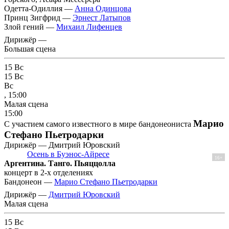
Одетта-Одиллия —
Анна Одинцова
Принц Зигфрид —
Эрнест Латыпов
Злой гений —
Михаил Лифенцев
Дирижёр —
Большая сцена
15
Вс
15
Вс
Вс
, 15:00
Малая сцена
15:00
Марио
С участием самого известного в мире бандонеониста
Стефано Пьетродарки
Дирижёр — Дмитрий Юровский
Осень в Буэнос-Айресе
16+
Аргентина. Танго. Пьяццолла
концерт в 2-х отделениях
Бандонеон —
Марио Стефано Пьетродарки
Дирижёр —
Дмитрий Юровский
Малая сцена
15
Вс