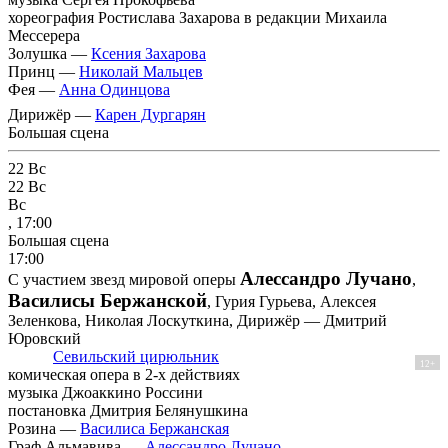
хореография Ростислава Захарова в редакции Михаила
Мессерера
Золушка —
Ксения Захарова
Принц —
Николай Мальцев
Фея —
Анна Одинцова
Дирижёр —
Карен Дургарян
Большая сцена
22
Вс
22
Вс
Вс
, 17:00
Большая сцена
17:00
Алессандро Лучано
С участием звезд мировой оперы
,
Василисы Бержанской
, Гурия Гурьева, Алексея
Зеленкова, Николая Лоскуткина, Дирижёр — Дмитрий
Юровский
Севильский цирюльник
12+
комическая опера в 2-х действиях
музыка Джоаккино Россини
постановка Дмитрия Белянушкина
Розина —
Василиса Бержанская
Граф Альмавива —
Алессандро Лучано