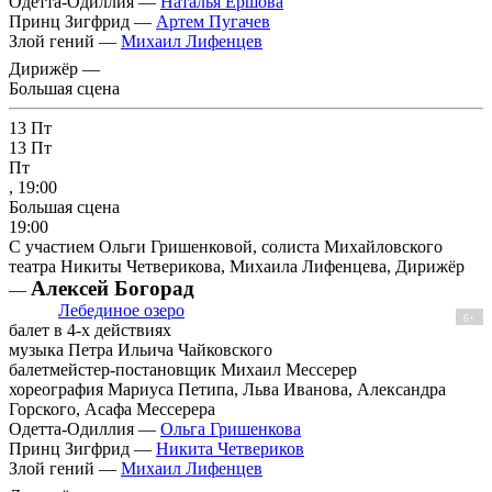
Одетта-Одиллия —
Наталья Ершова
Принц Зигфрид —
Артем Пугачев
Злой гений —
Михаил Лифенцев
Дирижёр —
Большая сцена
13
Пт
13
Пт
Пт
, 19:00
Большая сцена
19:00
С участием Ольги Гришенковой, солиста Михайловского
театра Никиты Четверикова, Михаила Лифенцева, Дирижёр
Алексей Богорад
—
Лебединое озеро
6+
балет в 4-х действиях
музыка Петра Ильича Чайковского
балетмейстер-постановщик Михаил Мессерер
хореография Мариуса Петипа, Льва Иванова, Александра
Горского, Асафа Мессерера
Одетта-Одиллия —
Ольга Гришенкова
Принц Зигфрид —
Никита Четвериков
Злой гений —
Михаил Лифенцев