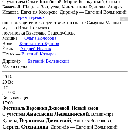
С участием Ольги Колобовой, Марии Белокурской, Софии
Бачаевой, Шагдара Зондуева, Константина Буинова, Андрея
Исакова, Евгения Козырева, Дирижёр — Евгений Волынский
Терем-теремок
0+
опера для детей в 2-х действиях по сказке Самуила Маршака
музыка Ильи Польского
постановка Вячеслава Стародубцева
Мышка —
Ольга Колобова
Волк —
Константин Буинов
Ёжик —
Андрей Исаков
Петух —
Евгений Козырев
Дирижёр —
Евгений Волынский
Малая сцена
29
Вс
29
Вс
Вс
, 17:00
Большая сцена
17:00
Фестиваль Вероники Джиоевой. Новый сезон
Анастасии Лепешинской
С участием
, Владимира
Вероники Джиоевой
Кучина,
, Алексея Зеленкова,
Сергея Степаняна
, Дирижёр — Евгений Волынский