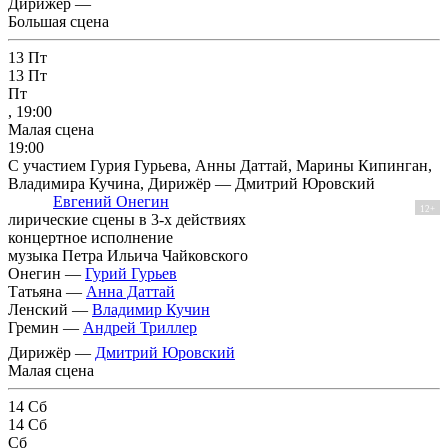
Дирижёр —
Большая сцена
13
Пт
13
Пт
Пт
, 19:00
Малая сцена
19:00
С участием Гурия Гурьева, Анны Даттай, Марины Кипинган,
Владимира Кучина, Дирижёр — Дмитрий Юровский
Евгений Онегин
12+
лирические сцены в 3-х действиях
концертное исполнение
музыка Петра Ильича Чайковского
Онегин —
Гурий Гурьев
Татьяна —
Анна Даттай
Ленский —
Владимир Кучин
Гремин —
Андрей Триллер
Дирижёр —
Дмитрий Юровский
Малая сцена
14
Сб
14
Сб
Сб