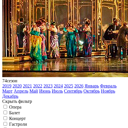
74
сезон
2019
2020
2021
2022
2023
2024
2025
2026
Январь
Февраль
Март
Апрель
Май
Июнь
Июль
Сентябрь
Октябрь
Ноябрь
Декабрь
Скрыть фильтр
Опера
Балет
Концерт
Гастроли