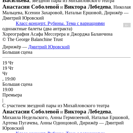
Васильева
, звездной пары из Михайловского театра
Анастасии Соболевой
Виктора Лебедева
и
, Николая
Мальцева, Ксении Захаровой, Натальи Ершовой, Дирижёр —
Дмитрий Юровский
Класс-концерт. Рубины. Тема с вариациями
6+
одноактные балеты (два антракта)
Хореография Асафа Мессерера и Джорджа Баланчина
© The George Balanchine Trust
Дирижёр —
Дмитрий Юровский
Большая сцена
19
Чт
19
Чт
Чт
, 19:00
Большая сцена
19:00
Премьера
|
С участием звездной пары из Михайловского театра
Анастасии Соболевой
Виктора Лебедева
и
,
Михаила Недельского, Анны Гермизеевой, Натальи Ершовой,
Артема Пугачева, Анны Одинцовой, Дирижёр — Дмитрий
Юровский