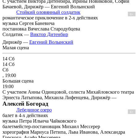
С участием Виктора Дитенбира, Ирины Новиковой, Софии
Бачаевой, Дирижёр — Евгений Волынский
Стойкий оловянный солдатик
0+
романтическое приключение в 2-х действиях
музыка Сергея Баневича
постановка Вячеслава Стародубцева
Солдатик —
Виктор Дитенбир
Дирижёр —
Евгений Волынский
Малая сцена
14
Сб
14
Сб
Сб
, 19:00
Большая сцена
19:00
С участием Анны Одинцовой, солиста Михайловского театра
Эрнеста Латыпова, Михаила Лифенцева, Дирижёр —
Алексей Богорад
Лебединое озеро
6+
балет в 4-х действиях
музыка Петра Ильича Чайковского
балетмейстер-постановщик Михаил Мессерер
хореография Мариуса Петипа, Льва Иванова, Александра
Горского, Асафа Мессерера