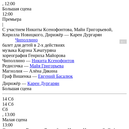
, 12:00
Большая сцена
12:00
Премьера
|
С участием Никиты Ксенофонтова, Майи Григорьевой,
Кирилла Новицкого, Дирижёр — Карен Дургарян
Чиполлино
0 +
балет для детей в 2-х действиях
музыка Карэна Хачатуряна
хореография Генриха Майорова
Чиполлино —
Никита Ксенофонтов
Редисочка —
Майя Григорьева
Магнолия —
Алёна Дякина
Граф Вишенка —
Евгений Басалюк
Дирижёр —
Карен Дургарян
Большая сцена
14
Сб
14
Сб
Сб
, 13:00
Малая сцена
13:00