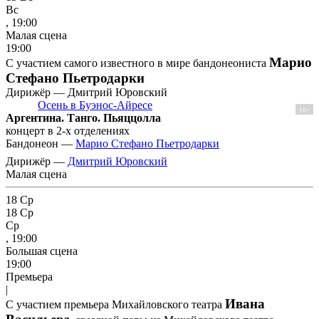
Вс
, 19:00
Малая сцена
19:00
Марио
С участием самого известного в мире бандонеониста
Стефано Пьетродарки
Дирижёр — Дмитрий Юровский
Осень в Буэнос-Айресе
16+
Аргентина. Танго. Пьяццолла
концерт в 2-х отделениях
Бандонеон —
Марио Стефано Пьетродарки
Дирижёр —
Дмитрий Юровский
Малая сцена
18
Ср
18
Ср
Ср
, 19:00
Большая сцена
19:00
Премьера
|
Ивана
С участием премьера Михайловского театра