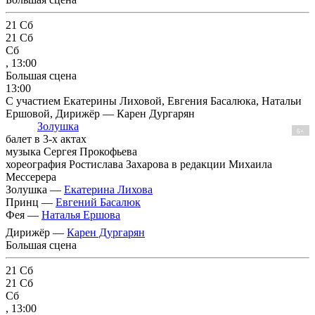
21
Сб
21
Сб
Сб
, 13:00
Большая сцена
13:00
С участием Екатерины Лиховой, Евгения Басалюка, Натальи
Ершовой, Дирижёр — Карен Дургарян
Золушка
6+
балет в 3-х актах
музыка Сергея Прокофьева
хореография Ростислава Захарова в редакции Михаила
Мессерера
Золушка —
Екатерина Лихова
Принц —
Евгений Басалюк
Фея —
Наталья Ершова
Дирижёр —
Карен Дургарян
Большая сцена
21
Сб
21
Сб
Сб
, 13:00