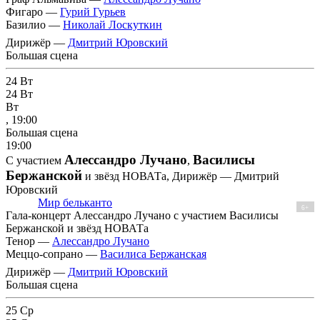
Фигаро —
Гурий Гурьев
Базилио —
Николай Лоскуткин
Дирижёр —
Дмитрий Юровский
Большая сцена
24
Вт
24
Вт
Вт
, 19:00
Большая сцена
19:00
Алессандро Лучано
Василисы
С участием
,
Бержанской
и звёзд НОВАТа, Дирижёр — Дмитрий
Юровский
Мир бельканто
6+
Гала-концерт Алессандро Лучано с участием Василисы
Бержанской и звёзд НОВАТа
Тенор —
Алессандро Лучано
Меццо-сопрано —
Василиса Бержанская
Дирижёр —
Дмитрий Юровский
Большая сцена
25
Ср