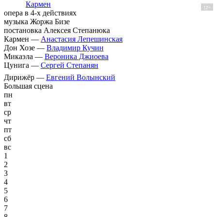
Кармен
12+
опера в 4-х действиях
музыка Жоржа Бизе
постановка Алексея Степанюка
Кармен —
Анастасия Лепешинская
Дон Хозе —
Владимир Кучин
Микаэла —
Вероника Джиоева
Цунига —
Сергей Степанян
Дирижёр —
Евгений Волынский
Большая сцена
пн
вт
ср
чт
пт
сб
вс
1
2
3
4
5
6
7
8