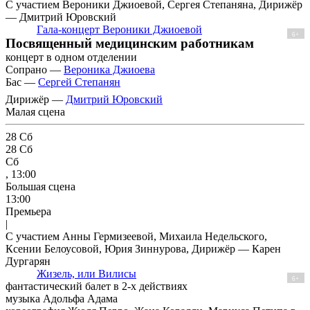
С участием Вероники Джиоевой, Сергея Степаняна, Дирижёр
— Дмитрий Юровский
Гала-концерт Вероники Джиоевой
6+
Посвященный медицинским работникам
концерт в одном отделении
Cопрано —
Вероника Джиоева
Бас —
Сергей Степанян
Дирижёр —
Дмитрий Юровский
Малая сцена
28
Сб
28
Сб
Сб
, 13:00
Большая сцена
13:00
Премьера
|
С участием Анны Гермизеевой, Михаила Недельского,
Ксении Белоусовой, Юрия Зиннурова, Дирижёр — Карен
Дургарян
Жизель, или Вилисы
6+
фантастический балет в 2-х действиях
музыка Адольфа Адама