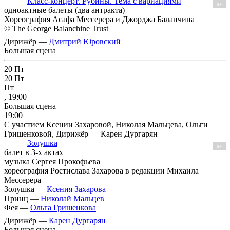
Класс-концерт. Рубины. Тема с вариациями
6+
одноактные балеты (два антракта)
Хореография Асафа Мессерера и Джорджа Баланчина
© The George Balanchine Trust
Дирижёр —
Дмитрий Юровский
Большая сцена
20
Пт
20
Пт
Пт
, 19:00
Большая сцена
19:00
С участием Ксении Захаровой, Николая Мальцева, Ольги
Гришенковой, Дирижёр — Карен Дургарян
Золушка
6+
балет в 3-х актах
музыка Сергея Прокофьева
хореография Ростислава Захарова в редакции Михаила
Мессерера
Золушка —
Ксения Захарова
Принц —
Николай Мальцев
Фея —
Ольга Гришенкова
Дирижёр —
Карен Дургарян
Большая сцена