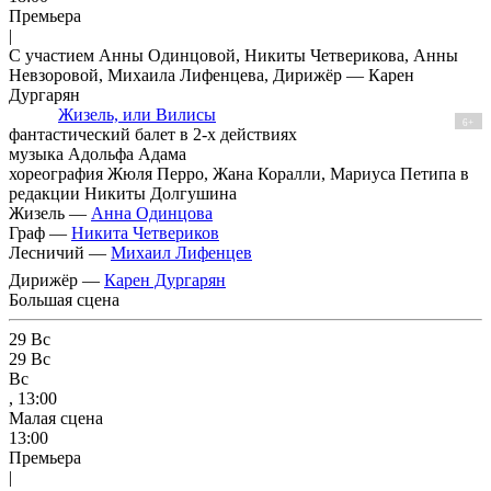
Премьера
|
С участием Анны Одинцовой, Никиты Четверикова, Анны
Невзоровой, Михаила Лифенцева, Дирижёр — Карен
Дургарян
Жизель, или Вилисы
6+
фантастический балет в 2-х действиях
музыка Адольфа Адама
хореография Жюля Перро, Жана Коралли, Мариуса Петипа в
редакции Никиты Долгушина
Жизель —
Анна Одинцова
Граф —
Никита Четвериков
Лесничий —
Михаил Лифенцев
Дирижёр —
Карен Дургарян
Большая сцена
29
Вс
29
Вс
Вс
, 13:00
Малая сцена
13:00
Премьера
|