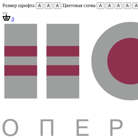
Размер шрифта
Цветовая схема
A
A
A
A
A
A
A
A
0