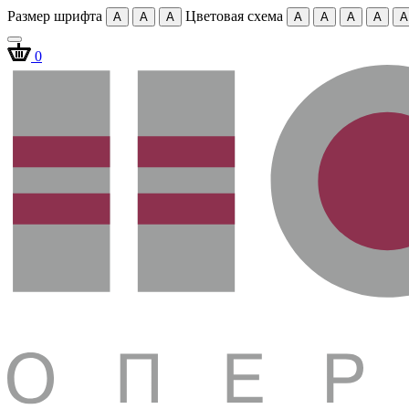
Размер шрифта
Цветовая схема
A
A
A
A
A
A
A
A
0