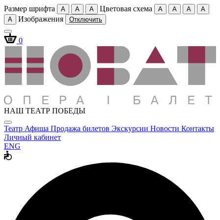
Размер шрифта
Цветовая схема
A
A
A
A
A
A
A
Изображения
A
Отключить
0
НАШ ТЕАТР ПОБЕДЫ
Театр
Афиша
Продажа билетов
Экскурсии
Новости
Контакты
Личный кабинет
ENG