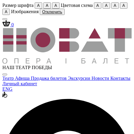
Размер шрифта
Цветовая схема
A
A
A
A
A
A
A
Изображения
A
Отключить
0
НАШ ТЕАТР ПОБЕДЫ
Театр
Афиша
Продажа билетов
Экскурсии
Новости
Контакты
Личный кабинет
ENG