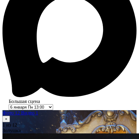
Большая сцена
Фото 12
Видео 1
×
1
из 12
Золушка