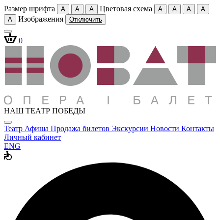
Размер шрифта
Цветовая схема
A
A
A
A
A
A
A
Изображения
A
Отключить
0
НАШ ТЕАТР ПОБЕДЫ
Театр
Афиша
Продажа билетов
Экскурсии
Новости
Контакты
Личный кабинет
ENG