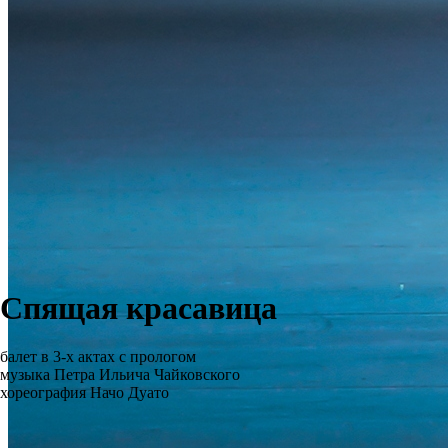
Спящая красавица
балет в 3-х актах с прологом
музыка Петра Ильича Чайковского
хореография Начо Дуато