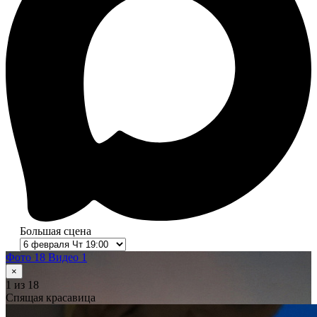
Большая сцена
Фото 18
Видео 1
×
1
из 18
Спящая красавица