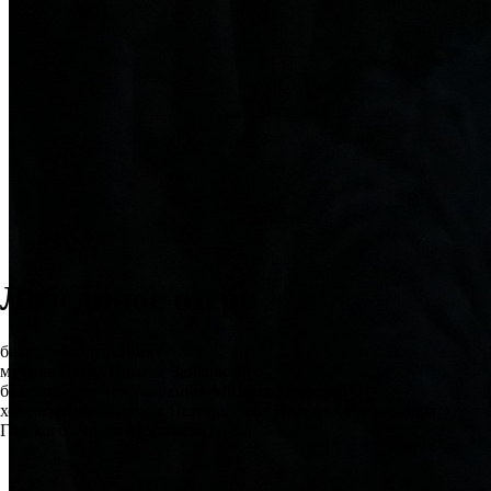
Лебединое озеро
балет в 4-х действиях
музыка Петра Ильича Чайковского
балетмейстер-постановщик Михаил Мессерер
хореография Мариуса Петипа, Льва Иванова, Александра
Горского, Асафа Мессерера