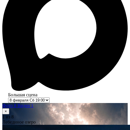
Большая сцена
Фото 8
Видео 1
×
1
из 8
Лебединое озеро