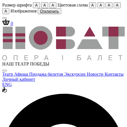
Размер шрифта
Цветовая схема
A
A
A
A
A
A
A
Изображения
A
Отключить
0
НАШ ТЕАТР ПОБЕДЫ
Театр
Афиша
Продажа билетов
Экскурсии
Новости
Контакты
Личный кабинет
ENG