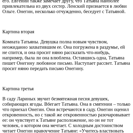
его. Евгений также замечает другу, что Татьяна наиболее
привлекательна из двух сестер. Ленский признается в любви
Ольге. Онегин, несколько отчужденно, беседует с Татьяной.
Картина вторая
Комната Татьяны. Девушка полна новым чувством,
неожиданно захватившим ее. Она погружена в раздумье, ей
не спится, и она просит няню рассказать что-нибудь,
например, была ли она влюблена. Оставшись одна, Татьяна
пишет Онегину любовное письмо. Наступает рассвет. Татьяна
просит няню передать письмо Онегину.
Картина третья
В саду Лариных звучит безмятежная песня девушек,
собирающих ягоды. Вбегает Татьяна. Она в смятении – только
что приехал Онегин. Они встречаются в саду. Онегин оценил
откровенность, но с такой же откровенностью разочаровывает
ее: он чувствует к Татьяне расположение, но он не тот
человек, о котором она мечтает. С холодным достоинством
читает Онегин нравоучение Татьяне: «Учитесь властвовать