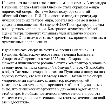
Написанная на сюжет известного романа в стихах Александра
Пушкина, опера «Евгений Онегин» стала образцом жанра
лирической оперы. Вот уже более полутора столетий
«Евгений Онегин» П.И. Чайковского входит в репертуар
лучших оперных театров мира, обретая все новые и новые
средства воплощения. На сцене НОВАТа опера представлена
в концертном исполнении. Камерность атмосферы Малой
сцены театра позволяет услышать удивительную музыку
«Евгения Онегина» в ее самых трепетных, проникновенных и
чувственных воплощениях.
Идею написать оперу на сюжет «Евгения Онегина» А.С.
Пушкина Чайковскому посоветовала певица Елизавета
Андреевна Лавровская в мае 1877 года. Очарованный
сюжетом пушкинского романа с стихах композитор буквально
за одну ночь написал сценарий к будущей опере: «Я влюблён
в образ Татьяны, я очарован стихами Пушкина и пишу на них
музыку потому, что меня к этому тянет». Назвав свою оперу
«лирическими сценами», композитор подчеркнул её
камерность, интимность, искренность: «Я не заблуждаюсь, я
знаю, что сценических эффектов и движения будет мало в
этой опере. Но общая поэтичность, человечность, простота
сюжета в соединении с гениальным текстом заменят с лихвой
эти недостатки».