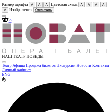
Размер шрифта
Цветовая схема
A
A
A
A
A
A
A
Изображения
A
Отключить
0
НАШ ТЕАТР ПОБЕДЫ
Театр
Афиша
Продажа билетов
Экскурсии
Новости
Контакты
Личный кабинет
ENG