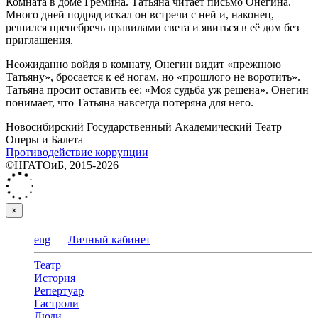
Комната в доме Гремина. Татьяна читает письмо Онегина.
Много дней подряд искал он встречи с ней и, наконец,
решился пренебречь правилами света и явиться в её дом без
приглашения.
Неожиданно войдя в комнату, Онегин видит «прежнюю
Татьяну», бросается к её ногам, но «прошлого не воротить».
Татьяна просит оставить ее: «Моя судьба уж решена». Онегин
понимает, что Татьяна навсегда потеряна для него.
Новосибирский Государственный Академический Театр
Оперы и Балета
Противодействие коррупции
©НГАТОиБ, 2015-2026
×
eng
Личный кабинет
Театр
История
Репертуар
Гастроли
Люди