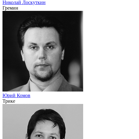
Николай Лоскуткин
Гремин
Юрий Комов
Трике