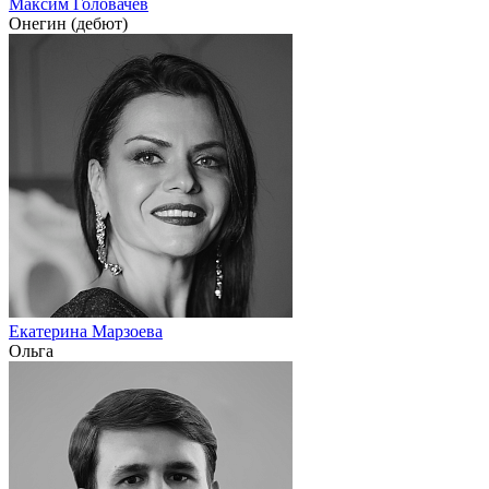
Максим Головачев
Онегин (дебют)
Екатерина Марзоева
Ольга