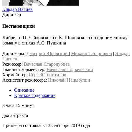
Эльдар Нагиев
Дирижёр
Постановщики
Либретто П. Чайковского и К. Шиловского по одноименному
роману в стихах А.С. Пушкина
Дирижеры:
Дмитрий Юровский
|
Михаил Татарников
|
Эльдар
Нагиев
Режиссер:
Вячеслав Стародубцев
Главный хормейстер:
Вячеслав Подъельский
Хормейстер:
Сергей Тенитилов
Ассистент режиссера:
Николай Нацыбулин
Описание
Краткое содержание
3 часа 15 минут
два антракта
Премьера состоялась 13 сентября 2019 года