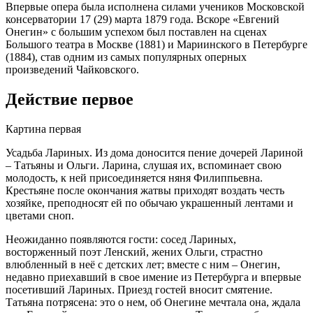
Впервые опера была исполнена силами учеников Московской
консерватории 17 (29) марта 1879 года. Вскоре «Евгений
Онегин» с большим успехом был поставлен на сценах
Большого театра в Москве (1881) и Мариинского в Петербурге
(1884), став одним из самых популярных оперных
произведений Чайковского.
Действие первое
Картина первая
Усадьба Лариных. Из дома доносится пение дочерей Лариной
– Татьяны и Ольги. Ларина, слушая их, вспоминает свою
молодость, к ней присоединяется няня Филиппьевна.
Крестьяне после окончания жатвы приходят воздать честь
хозяйке, преподносят ей по обычаю украшенный лентами и
цветами сноп.
Неожиданно появляются гости: сосед Лариных,
восторженный поэт Ленский, жених Ольги, страстно
влюбленный в неё с детских лет; вместе с ним – Онегин,
недавно приехавший в свое имение из Петербурга и впервые
посетивший Лариных. Приезд гостей вносит смятение.
Татьяна потрясена: это о нем, об Онегине мечтала она, ждала