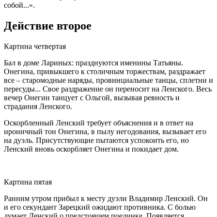
собой...».
Действие второе
Картина четвертая
Бал в доме Лариных: празднуются именины Татьяны.
Онегина, привыкшего к столичным торжествам, раздражает
все – старомодные наряды, провинциальные танцы, сплетни и
пересуды... Свое раздражение он переносит на Ленского. Весь
вечер Онегин танцует с Ольгой, вызывая ревность и
страдания Ленского.
Оскорбленный Ленский требует объяснения и в ответ на
ироничный тон Онегина, в пылу негодования, вызывает его
на дуэль. Присутствующие пытаются успокоить его, но
Ленский вновь оскорбляет Онегина и покидает дом.
Картина пятая
Ранним утром прибыл к месту дуэли Владимир Ленский. Он
и его секундант Зарецкий ожидают противника. С болью
думает Ленский о предстоящем поединке. Появляется