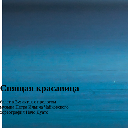
Спящая красавица
балет в 3-х актах с прологом
музыка Петра Ильича Чайковского
хореография Начо Дуато