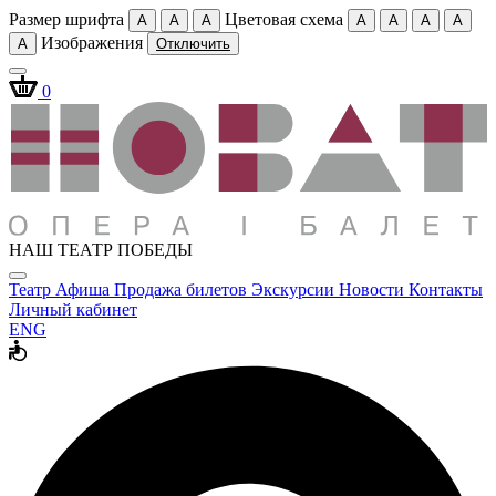
Размер шрифта
Цветовая схема
A
A
A
A
A
A
A
Изображения
A
Отключить
0
НАШ ТЕАТР ПОБЕДЫ
Театр
Афиша
Продажа билетов
Экскурсии
Новости
Контакты
Личный кабинет
ENG