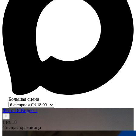
Большая сцена
Фото 18
Видео 1
×
1
из 18
Спящая красавица