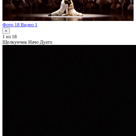
Фото 18
Видео 1
×
1
из 18
Щелкунчик Начо Дуато