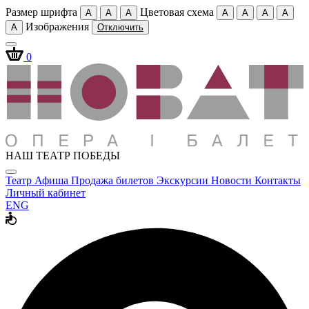
Размер шрифта
Цветовая схема
A
A
A
A
A
A
A
Изображения
A
Отключить
0
НАШ ТЕАТР ПОБЕДЫ
Театр
Афиша
Продажа билетов
Экскурсии
Новости
Контакты
Личный кабинет
ENG