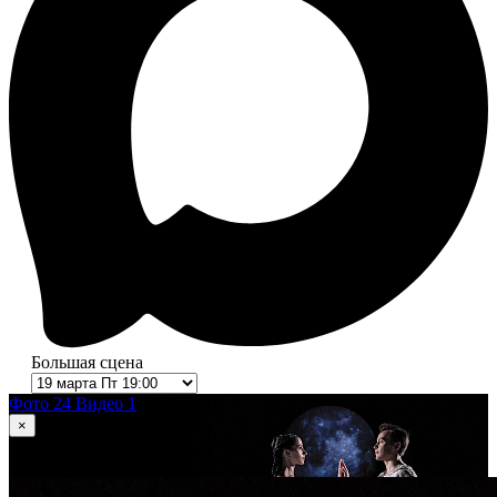
Большая сцена
Фото 24
Видео 1
×
1
из 24
Ромео и Джульетта