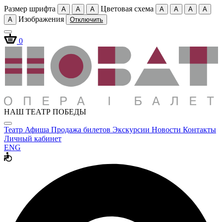
Размер шрифта
Цветовая схема
A
A
A
A
A
A
A
Изображения
A
Отключить
0
НАШ ТЕАТР ПОБЕДЫ
Театр
Афиша
Продажа билетов
Экскурсии
Новости
Контакты
Личный кабинет
ENG