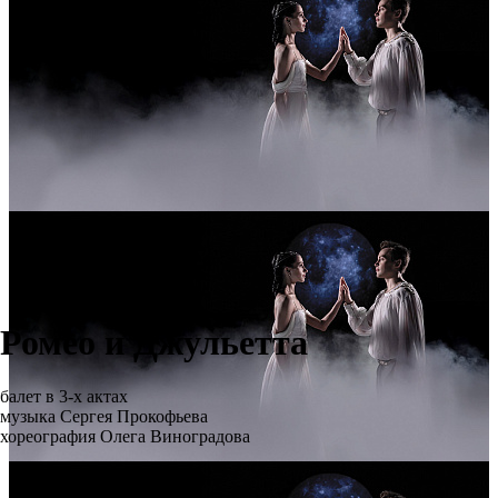
Ромео и Джульетта
балет в 3-х актах
музыка Сергея Прокофьева
хореография Олега Виноградова