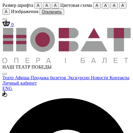
Размер шрифта
Цветовая схема
A
A
A
A
A
A
A
Изображения
A
Отключить
0
НАШ ТЕАТР ПОБЕДЫ
Театр
Афиша
Продажа билетов
Экскурсии
Новости
Контакты
Личный кабинет
ENG