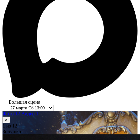
Большая сцена
Фото 12
Видео 1
×
1
из 12
Золушка