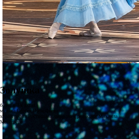
Золушка
балет в 3-х актах
музыка Сергея Прокофьева
хореография Ростислава Захарова в редакции Михаила
Мессерера