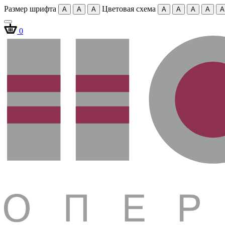
Размер шрифта
Цветовая схема
A
A
A
A
A
A
A
A
0