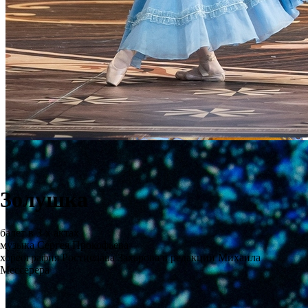
Золушка
балет в 3-х актах
музыка Сергея Прокофьева
хореография Ростислава Захарова в редакции Михаила
Мессерера