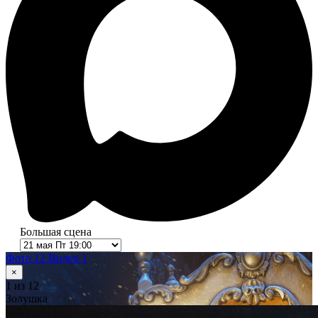
Большая сцена
Фото 12
Видео 1
×
1
из 12
Золушка