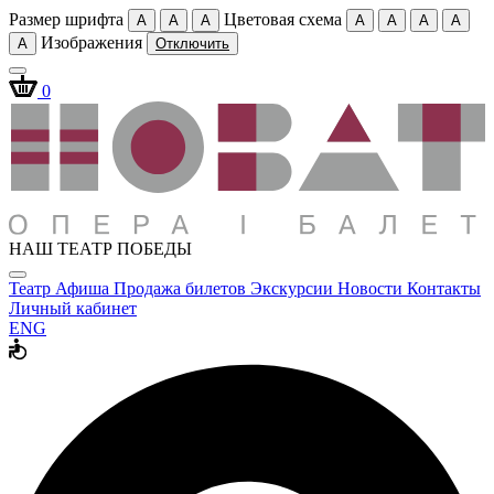
Размер шрифта
Цветовая схема
A
A
A
A
A
A
A
Изображения
A
Отключить
0
НАШ ТЕАТР ПОБЕДЫ
Театр
Афиша
Продажа билетов
Экскурсии
Новости
Контакты
Личный кабинет
ENG