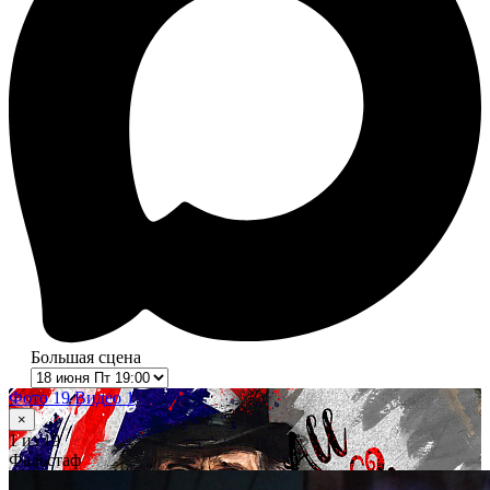
Большая сцена
Фото 19
Видео 1
×
1
из 19
Фальстаф