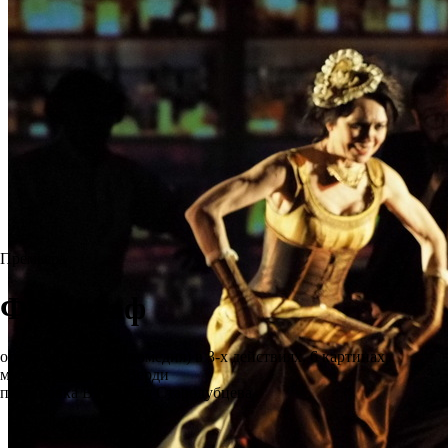
Премьера
Фальстаф
опера (лирическая комедия) в 3-х действиях, 6 картинах
музыка Джузеппе Верди
постановка Вячеслава Стародубцева