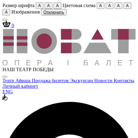
Размер шрифта
Цветовая схема
A
A
A
A
A
A
A
Изображения
A
Отключить
0
НАШ ТЕАТР ПОБЕДЫ
Театр
Афиша
Продажа билетов
Экскурсии
Новости
Контакты
Личный кабинет
ENG