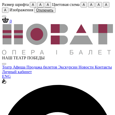
Размер шрифта
Цветовая схема
A
A
A
A
A
A
A
Изображения
A
Отключить
0
НАШ ТЕАТР ПОБЕДЫ
Театр
Афиша
Продажа билетов
Экскурсии
Новости
Контакты
Личный кабинет
ENG