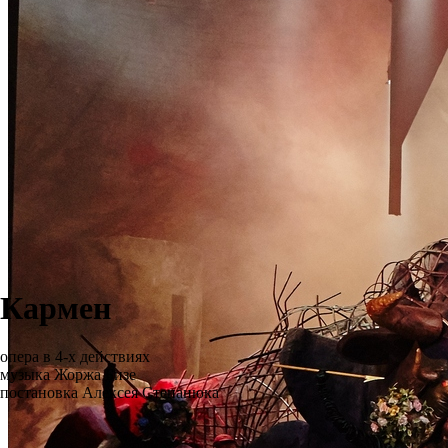
Кармен
опера в 4-х действиях
музыка Жоржа Бизе
постановка Алексея Степанюка