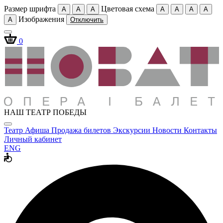
Размер шрифта
Цветовая схема
A
A
A
A
A
A
A
Изображения
A
Отключить
0
НАШ ТЕАТР ПОБЕДЫ
Театр
Афиша
Продажа билетов
Экскурсии
Новости
Контакты
Личный кабинет
ENG