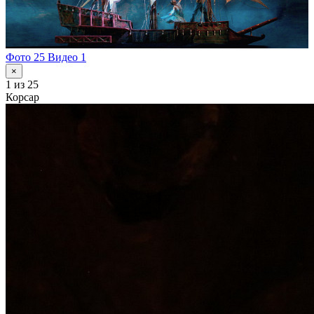
Фото 25
Видео 1
×
1
из 25
Корсар