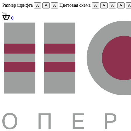
Размер шрифта
Цветовая схема
A
A
A
A
A
A
A
A
0