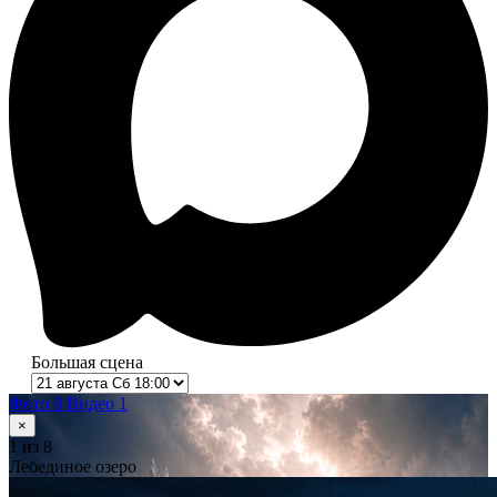
Большая сцена
Фото 8
Видео 1
×
1
из 8
Лебединое озеро