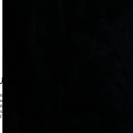
Лебединое озеро
балет в 4-х действиях
музыка Петра Ильича Чайковского
балетмейстер-постановщик Михаил Мессерер
хореография Мариуса Петипа, Льва Иванова, Александра
Горского, Асафа Мессерера