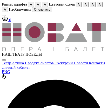
Размер шрифта
Цветовая схема
A
A
A
A
A
A
A
Изображения
A
Отключить
0
НАШ ТЕАТР ПОБЕДЫ
Театр
Афиша
Продажа билетов
Экскурсии
Новости
Контакты
Личный кабинет
ENG