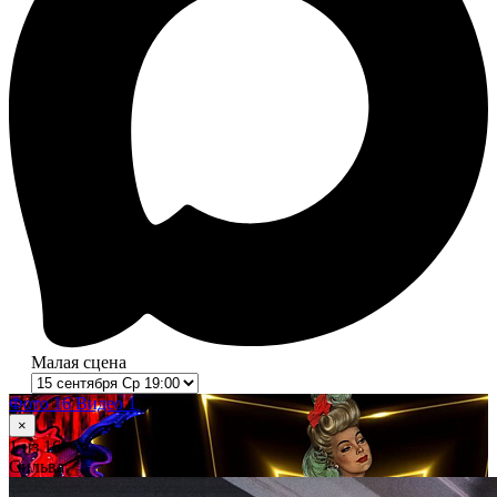
Малая сцена
Фото 16
Видео 1
×
1
из 16
Сильва