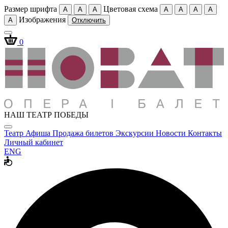
Размер шрифта
Цветовая схема
A
A
A
A
A
A
A
Изображения
A
Отключить
0
НАШ ТЕАТР ПОБЕДЫ
Театр
Афиша
Продажа билетов
Экскурсии
Новости
Контакты
Личный кабинет
ENG