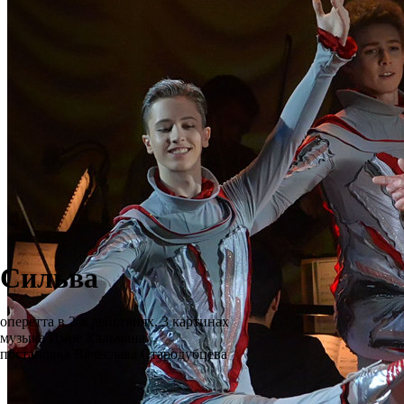
Сильва
оперетта в 2-х действиях, 3 картинах
музыка Имре Кальмана
постановка Вячеслава Стародубцева