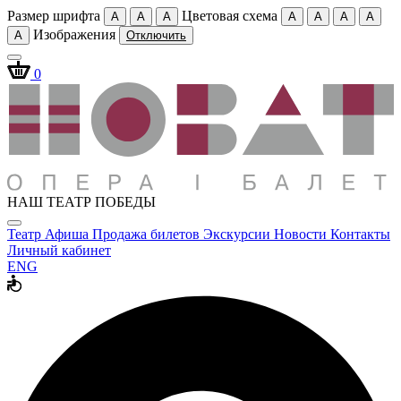
Размер шрифта
Цветовая схема
A
A
A
A
A
A
A
Изображения
A
Отключить
0
НАШ ТЕАТР ПОБЕДЫ
Театр
Афиша
Продажа билетов
Экскурсии
Новости
Контакты
Личный кабинет
ENG