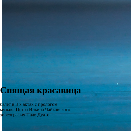
Спящая красавица
балет в 3-х актах с прологом
музыка Петра Ильича Чайковского
хореография Начо Дуато