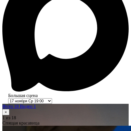
Большая сцена
Фото 18
Видео 1
×
1
из 18
Спящая красавица