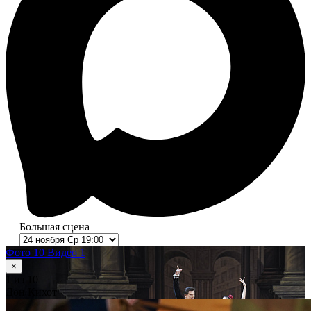
Большая сцена
Фото 10
Видео 1
×
1
из 10
Дон Кихот