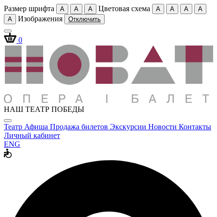
Размер шрифта
Цветовая схема
A
A
A
A
A
A
A
Изображения
A
Отключить
0
НАШ ТЕАТР ПОБЕДЫ
Театр
Афиша
Продажа билетов
Экскурсии
Новости
Контакты
Личный кабинет
ENG