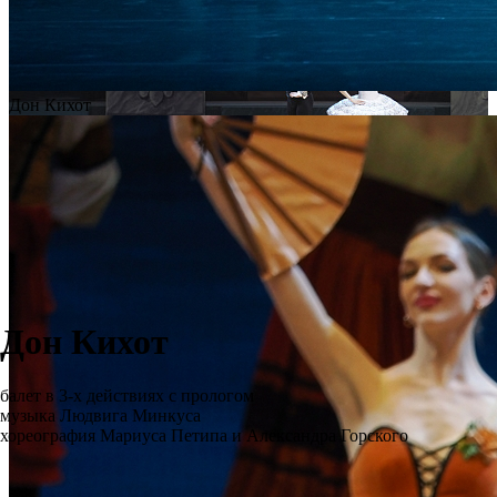
Дон Кихот
Дон Кихот
балет в 3-х действиях с прологом
музыка Людвига Минкуса
хореография Мариуса Петипа и Александра Горского