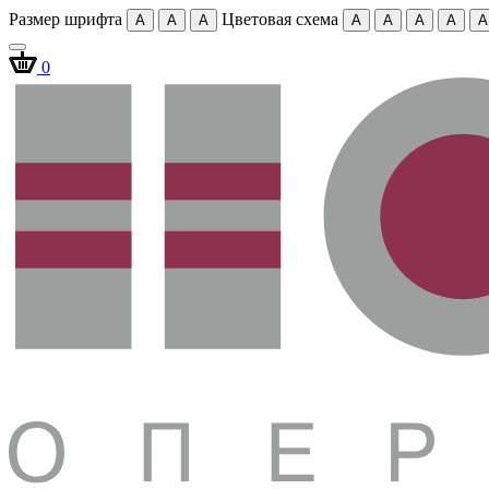
Размер шрифта
Цветовая схема
A
A
A
A
A
A
A
A
0