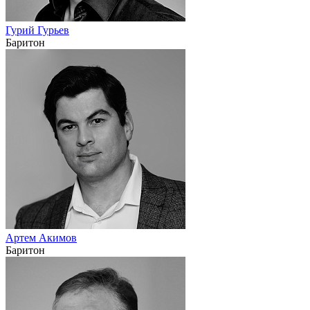
Гурий Гурьев
Баритон
Артем Акимов
Баритон