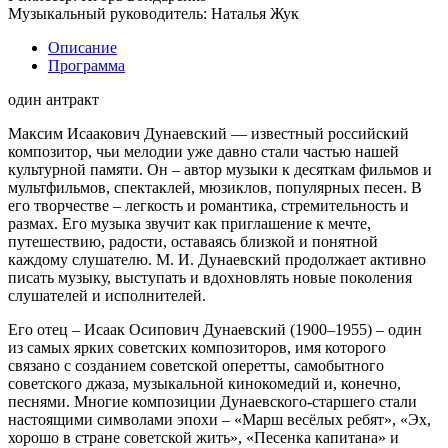
Музыкальный руководитель: Наталья Жук
Описание
Программа
один антракт
Максим Исаакович Дунаевский — известный российский
композитор, чьи мелодии уже давно стали частью нашей
культурной памяти. Он – автор музыки к десяткам фильмов и
мультфильмов, спектаклей, мюзиклов, популярных песен. В
его творчестве – легкость и романтика, стремительность и
размах. Его музыка звучит как приглашение к мечте,
путешествию, радости, оставаясь близкой и понятной
каждому слушателю. М. И. Дунаевский продолжает активно
писать музыку, выступать и вдохновлять новые поколения
слушателей и исполнителей.
Его отец – Исаак Осипович Дунаевский (1900–1955) – один
из самых ярких советских композиторов, имя которого
связано с созданием советской оперетты, самобытного
советского джаза, музыкальной кинокомедий и, конечно,
песнями. Многие композиции Дунаевского-старшего стали
настоящими символами эпохи – «Марш весёлых ребят», «Эх,
хорошо в стране советской жить», «Песенка капитана» и