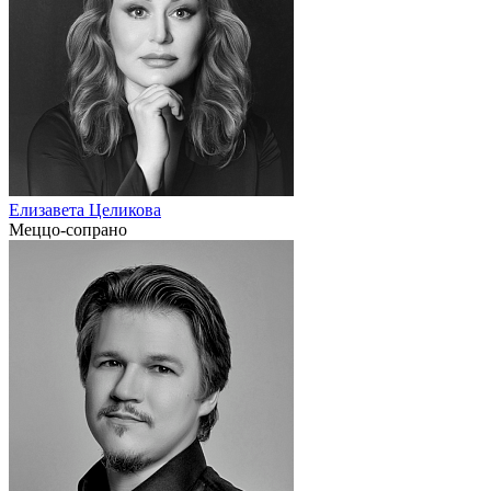
Елизавета Целикова
Меццо-сопрано