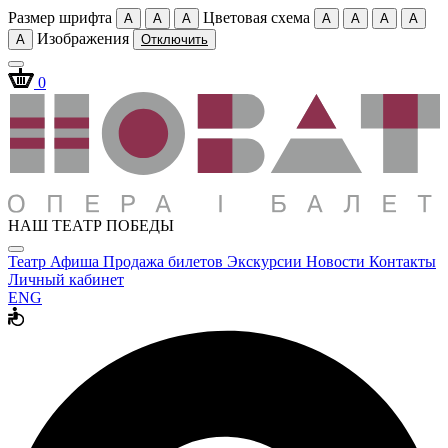
Размер шрифта
Цветовая схема
A
A
A
A
A
A
A
Изображения
A
Отключить
0
НАШ ТЕАТР ПОБЕДЫ
Театр
Афиша
Продажа билетов
Экскурсии
Новости
Контакты
Личный кабинет
ENG