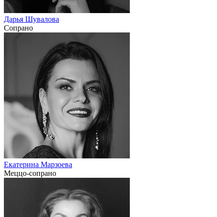
Дарья Шувалова
Сопрано
Екатерина Марзоева
Меццо-сопрано