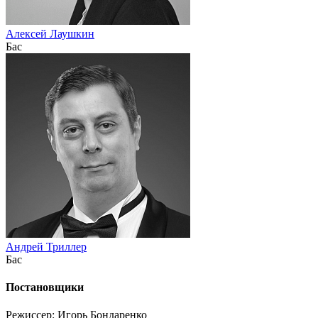
Алексей Лаушкин
Бас
Андрей Триллер
Бас
Постановщики
Режиссер: Игорь Бондаренко