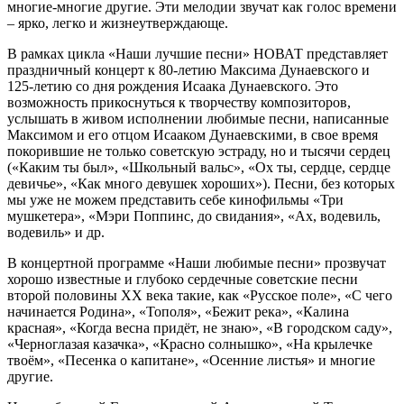
многие-многие другие. Эти мелодии звучат как голос времени
– ярко, легко и жизнеутверждающе.
В рамках цикла «Наши лучшие песни» НОВАТ представляет
праздничный концерт к 80-летию Максима Дунаевского и
125-летию со дня рождения Исаака Дунаевского. Это
возможность прикоснуться к творчеству композиторов,
услышать в живом исполнении любимые песни, написанные
Максимом и его отцом Исааком Дунаевскими, в свое время
покорившие не только советскую эстраду, но и тысячи сердец
(«Каким ты был», «Школьный вальс», «Ох ты, сердце, сердце
девичье», «Как много девушек хороших»). Песни, без которых
мы уже не можем представить себе кинофильмы «Три
мушкетера», «Мэри Поппинс, до свидания», «Ах, водевиль,
водевиль» и др.
В концертной программе «Наши любимые песни» прозвучат
хорошо известные и глубоко сердечные советские песни
второй половины XX века такие, как «Русское поле», «С чего
начинается Родина», «Тополя», «Бежит река», «Калина
красная», «Когда весна придёт, не знаю», «В городском саду»,
«Черноглазая казачка», «Красно солнышко», «На крылечке
твоём», «Песенка о капитане», «Осенние листья» и многие
другие.