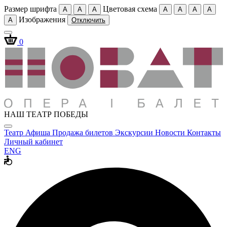
Размер шрифта
Цветовая схема
A
A
A
A
A
A
A
Изображения
A
Отключить
0
НАШ ТЕАТР ПОБЕДЫ
Театр
Афиша
Продажа билетов
Экскурсии
Новости
Контакты
Личный кабинет
ENG