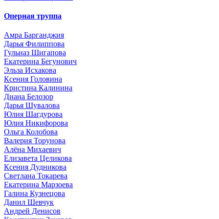
Оперная труппа
Амра Барганджия
Дарья Филиппова
Гульназ Шигапова
Екатерина Бегунович
Эльза Исхакова
Ксения Головина
Кристина Калинина
Диана Белозор
Дарья Шувалова
Юлия Шагдурова
Юлия Никифорова
Ольга Колобова
Валерия Торунова
Алёна Михаевич
Елизавета Целикова
Ксения Дудникова
Светлана Токарева
Екатерина Марзоева
Галина Кузнецова
Данил Шевчук
Андрей Денисов