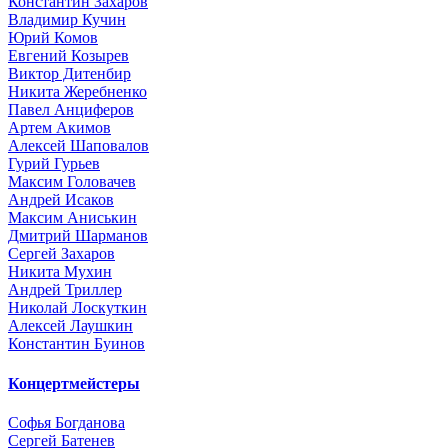
Константин Захаров
Владимир Кучин
Юрий Комов
Евгений Козырев
Виктор Дитенбир
Никита Жеребненко
Павел Анциферов
Артем Акимов
Алексей Шаповалов
Гурий Гурьев
Максим Головачев
Андрей Исаков
Максим Аниськин
Дмитрий Шарманов
Сергей Захаров
Никита Мухин
Андрей Триллер
Николай Лоскуткин
Алексей Лаушкин
Константин Буинов
Концертмейстеры
Софья Богданова
Сергей Батенев