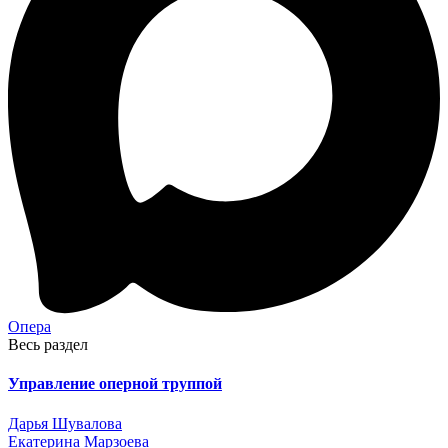
Опера
Весь раздел
Управление оперной труппой
Дарья Шувалова
Екатерина Марзоева