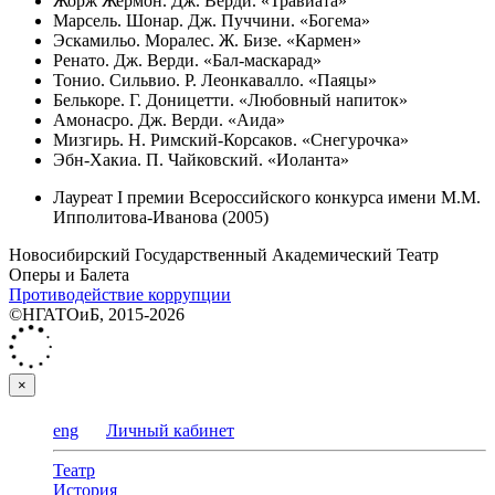
Жорж Жермон. Дж. Верди. «Травиата»
Марсель. Шонар. Дж. Пуччини. «Богема»
Эскамильо. Моралес. Ж. Бизе. «Кармен»
Ренато. Дж. Верди. «Бал-маскарад»
Тонио. Сильвио. Р. Леонкавалло. «Паяцы»
Белькоре. Г. Доницетти. «Любовный напиток»
Амонасро. Дж. Верди. «Аида»
Мизгирь. Н. Римский-Корсаков. «Снегурочка»
Эбн-Хакиа. П. Чайковский. «Иоланта»
Лауреат I премии Всероссийского конкурса имени М.М.
Ипполитова-Иванова (2005)
Новосибирский Государственный Академический Театр
Оперы и Балета
Противодействие коррупции
©НГАТОиБ, 2015-2026
×
eng
Личный кабинет
Театр
История