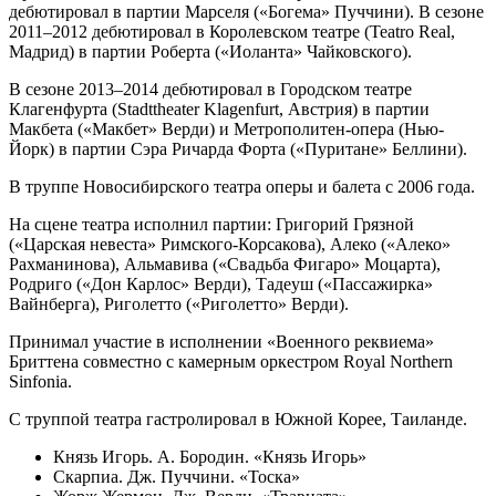
дебютировал в партии Марселя («Богема» Пуччини). В сезоне
2011–2012 дебютировал в Королевском театре (Teatro Real,
Мадрид) в партии Роберта («Иоланта» Чайковского).
В сезоне 2013–2014 дебютировал в Городском театре
Клагенфурта (Stadttheater Klagenfurt, Австрия) в партии
Макбета («Макбет» Верди) и Метрополитен-опера (Нью-
Йорк) в партии Сэра Ричарда Форта («Пуритане» Беллини).
В труппе Новосибирского театра оперы и балета с 2006 года.
На сцене театра исполнил партии: Григорий Грязной
(«Царская невеста» Римского-Корсакова), Алеко («Алеко»
Рахманинова), Альмавива («Свадьба Фигаро» Моцарта),
Родриго («Дон Карлос» Верди), Тадеуш («Пассажирка»
Вайнберга), Риголетто («Риголетто» Верди).
Принимал участие в исполнении «Военного реквиема»
Бриттена совместно с камерным оркестром Royal Northern
Sinfonia.
С труппой театра гастролировал в Южной Корее, Таиланде.
Князь Игорь. А. Бородин. «Князь Игорь»
Скарпиа. Дж. Пуччини. «Тоска»