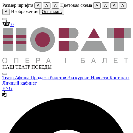
Размер шрифта
Цветовая схема
A
A
A
A
A
A
A
Изображения
A
Отключить
0
НАШ ТЕАТР ПОБЕДЫ
Театр
Афиша
Продажа билетов
Экскурсии
Новости
Контакты
Личный кабинет
ENG