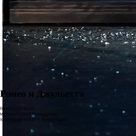
Ромео и Джульетта
балет в 3-х актах
музыка Сергея Прокофьева
хореография Олега Виноградова