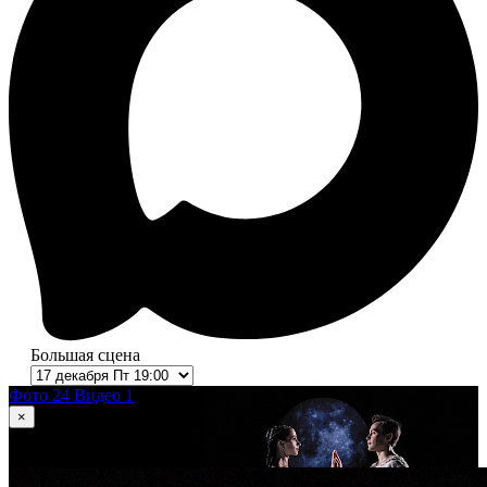
Большая сцена
Фото 24
Видео 1
×
1
из 24
Ромео и Джульетта