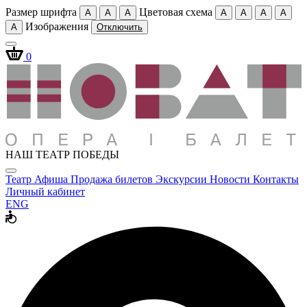
Размер шрифта
Цветовая схема
A
A
A
A
A
A
A
Изображения
A
Отключить
0
НАШ ТЕАТР ПОБЕДЫ
Театр
Афиша
Продажа билетов
Экскурсии
Новости
Контакты
Личный кабинет
ENG