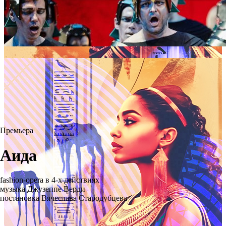
Премьера
Аида
fashion-opera в 4-х действиях
музыка Джузеппе Верди
постановка Вячеслава Стародубцева