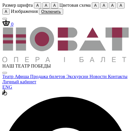
Размер шрифта
Цветовая схема
A
A
A
A
A
A
A
Изображения
A
Отключить
0
НАШ ТЕАТР ПОБЕДЫ
Театр
Афиша
Продажа билетов
Экскурсии
Новости
Контакты
Личный кабинет
ENG