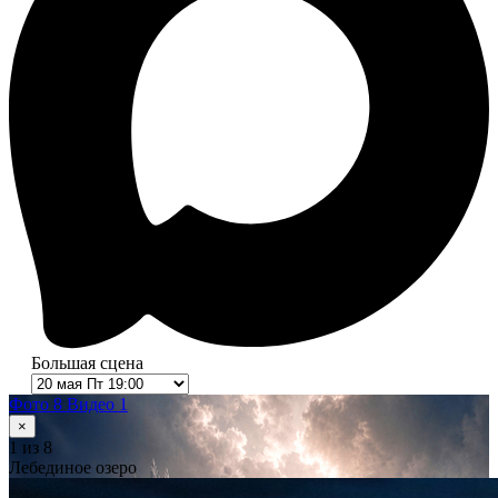
Большая сцена
Фото 8
Видео 1
×
1
из 8
Лебединое озеро