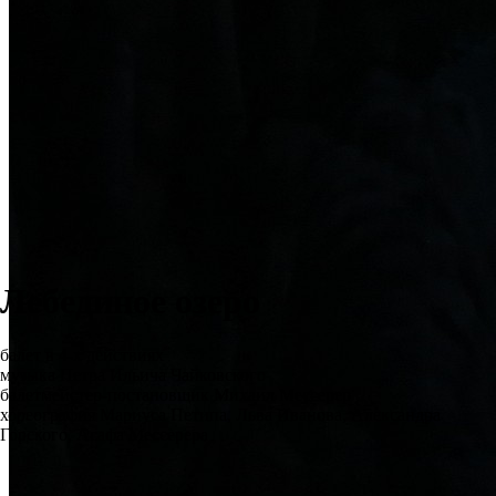
Лебединое озеро
балет в 4-х действиях
музыка Петра Ильича Чайковского
балетмейстер-постановщик Михаил Мессерер
хореография Мариуса Петипа, Льва Иванова, Александра
Горского, Асафа Мессерера