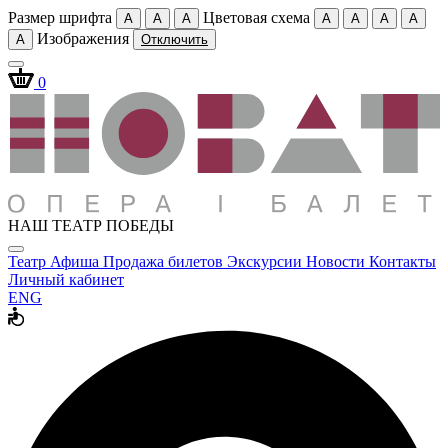
Размер шрифта
Цветовая схема
A
A
A
A
A
A
A
Изображения
A
Отключить
0
НАШ ТЕАТР ПОБЕДЫ
Театр
Афиша
Продажа билетов
Экскурсии
Новости
Контакты
Личный кабинет
ENG