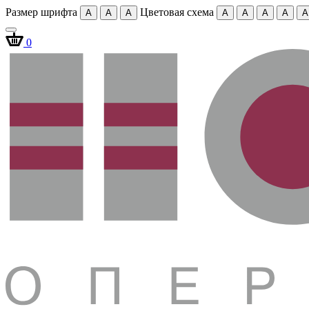
Размер шрифта
Цветовая схема
A
A
A
A
A
A
A
A
0