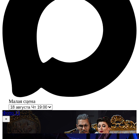
Малая сцена
Фото 13
×
1
из 13
Дон Паскуале