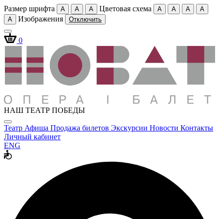
Размер шрифта
Цветовая схема
A
A
A
A
A
A
A
Изображения
A
Отключить
0
НАШ ТЕАТР ПОБЕДЫ
Театр
Афиша
Продажа билетов
Экскурсии
Новости
Контакты
Личный кабинет
ENG