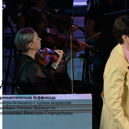
Дон Паскуале
романтическая буффонада
опера-бельканто с одним антрактом
музыка: Гаэтано Доницетти
постановка Вячеслава Стародубцева