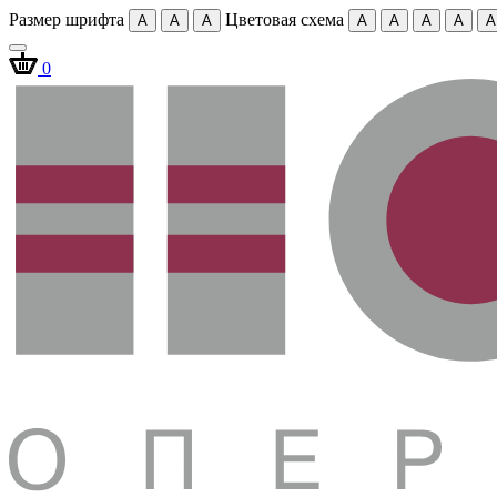
Размер шрифта
Цветовая схема
A
A
A
A
A
A
A
A
0