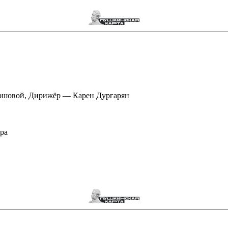
Ершовой, Дирижёр — Карен Дургарян
ра