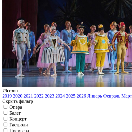
79
сезон
2019
2020
2021
2022
2023
2024
2025
2026
Январь
Февраль
Март
Скрыть фильтр
Опера
Балет
Концерт
Гастроли
Премьера