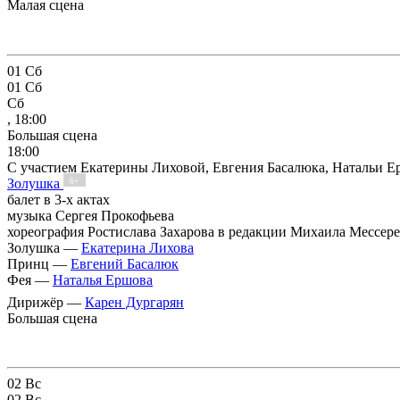
Малая сцена
01
Сб
01
Сб
Сб
, 18:00
Большая сцена
18:00
С участием Екатерины Лиховой, Евгения Басалюка, Натальи 
Золушка
6+
балет в 3-х актах
музыка Сергея Прокофьева
хореография Ростислава Захарова в редакции Михаила Мессере
Золушка —
Екатерина Лихова
Принц —
Евгений Басалюк
Фея —
Наталья Ершова
Дирижёр —
Карен Дургарян
Большая сцена
02
Вс
02
Вс