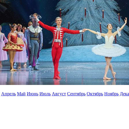
Апрель
Май
Июнь
Июль
Август
Сентябрь
Октябрь
Ноябрь
Дека