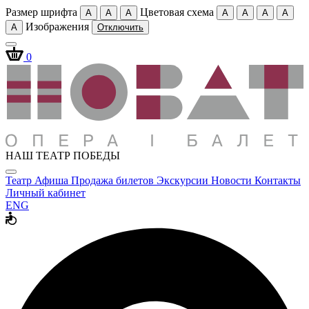
Размер шрифта
Цветовая схема
A
A
A
A
A
A
A
Изображения
A
Отключить
0
НАШ ТЕАТР ПОБЕДЫ
Театр
Афиша
Продажа билетов
Экскурсии
Новости
Контакты
Личный кабинет
ENG