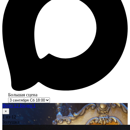
Большая сцена
Фото 12
Видео 1
×
1
из 12
Золушка