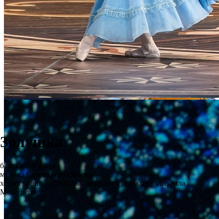
Золушка
балет в 3-х актах
музыка Сергея Прокофьева
хореография Ростислава Захарова в редакции Михаила
Мессерера