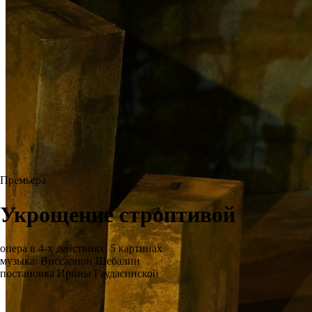
Премьера
Укрощение строптивой
опера в 4-х действиях, 5 картинах
музыка: Виссарион Шебалин
постановка Ирины Гаудасинской