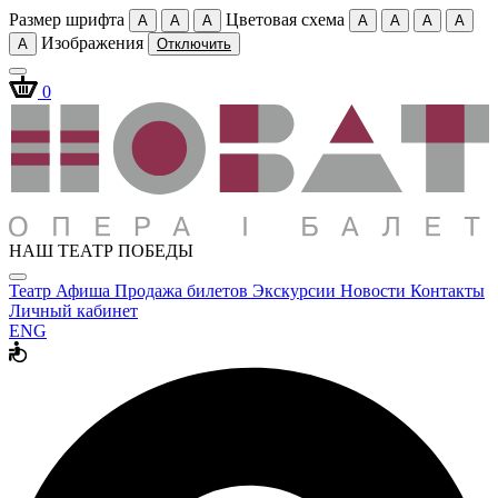
Размер шрифта
Цветовая схема
A
A
A
A
A
A
A
Изображения
A
Отключить
0
НАШ ТЕАТР ПОБЕДЫ
Театр
Афиша
Продажа билетов
Экскурсии
Новости
Контакты
Личный кабинет
ENG