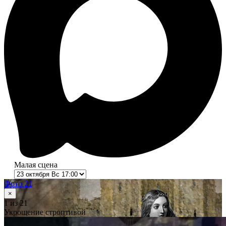
Малая сцена
Фото 21
×
1
из 21
Укрощение строптивой