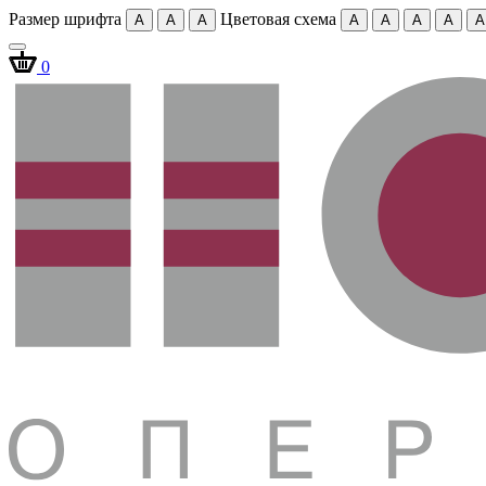
Размер шрифта
Цветовая схема
A
A
A
A
A
A
A
A
0