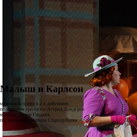
Малыш и Карлсон
маленькая опера в 2-х действиях
по мотивам трилогии Астрид Линдгрен
музыка: Антон Гладких
постановка Вячеслава Стародубцева