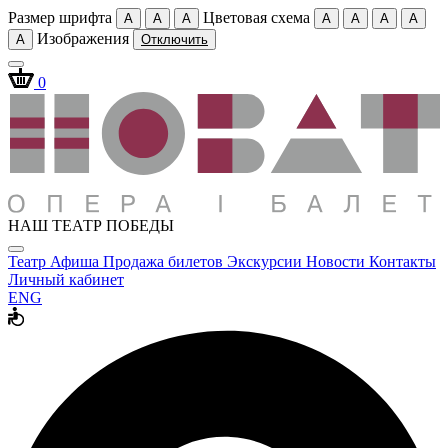
Размер шрифта
Цветовая схема
A
A
A
A
A
A
A
Изображения
A
Отключить
0
НАШ ТЕАТР ПОБЕДЫ
Театр
Афиша
Продажа билетов
Экскурсии
Новости
Контакты
Личный кабинет
ENG