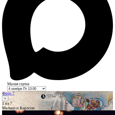
Малая сцена
Фото 7
×
1
из 7
Малыш и Карлсон