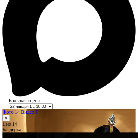
Большая сцена
Фото 14
Видео 1
×
1
из 14
Баядерка