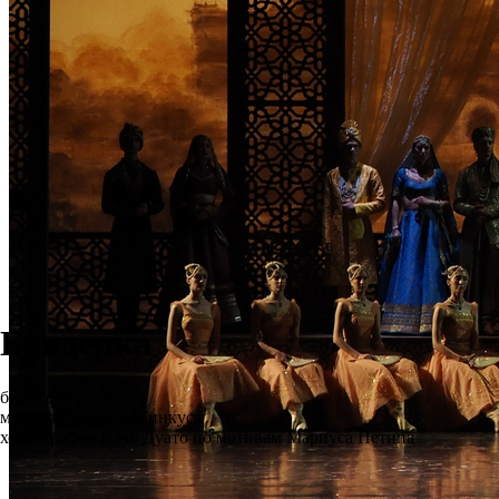
Баядерка
балет в 3-х актах
музыка Людвига Минкуса
хореография Начо Дуато по мотивам Мариуса Петипа