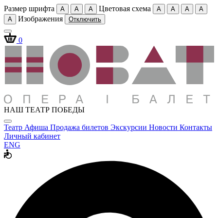
Размер шрифта
Цветовая схема
A
A
A
A
A
A
A
Изображения
A
Отключить
0
НАШ ТЕАТР ПОБЕДЫ
Театр
Афиша
Продажа билетов
Экскурсии
Новости
Контакты
Личный кабинет
ENG