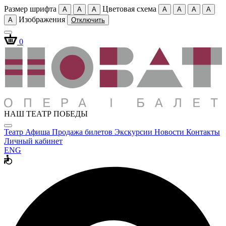
Размер шрифта
Цветовая схема
A
A
A
A
A
A
A
Изображения
A
Отключить
0
НАШ ТЕАТР ПОБЕДЫ
Театр
Афиша
Продажа билетов
Экскурсии
Новости
Контакты
Личный кабинет
ENG