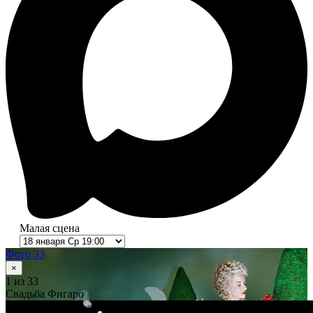
Малая сцена
Фото 33
×
1
из 33
Свадьба Фигаро