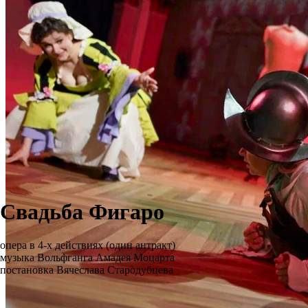
Свадьба Фигаро
опера в 4-х действиях (один антракт)
музыка Вольфганга Амадея Моцарта
постановка Вячеслава Стародубцева