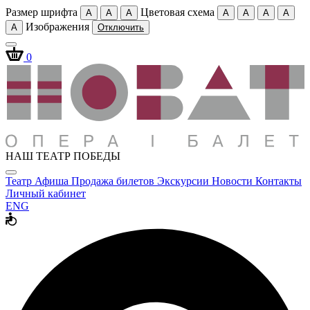
Размер шрифта
Цветовая схема
A
A
A
A
A
A
A
Изображения
A
Отключить
0
НАШ ТЕАТР ПОБЕДЫ
Театр
Афиша
Продажа билетов
Экскурсии
Новости
Контакты
Личный кабинет
ENG