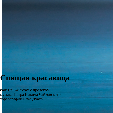
Спящая красавица
балет в 3-х актах с прологом
музыка Петра Ильича Чайковского
хореография Начо Дуато