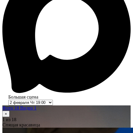
Большая сцена
Фото 18
Видео 1
×
1
из 18
Спящая красавица