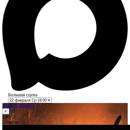
Большая сцена
Фото 11
Видео 1
×
1
из 11
Спартак