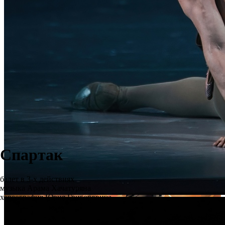
Спартак
балет в 3-х действиях
музыка Арама Хачатуряна
хореография Юрия Григоровича