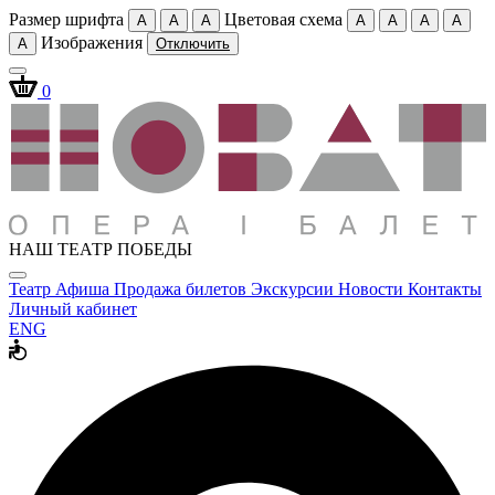
Размер шрифта
Цветовая схема
A
A
A
A
A
A
A
Изображения
A
Отключить
0
НАШ ТЕАТР ПОБЕДЫ
Театр
Афиша
Продажа билетов
Экскурсии
Новости
Контакты
Личный кабинет
ENG