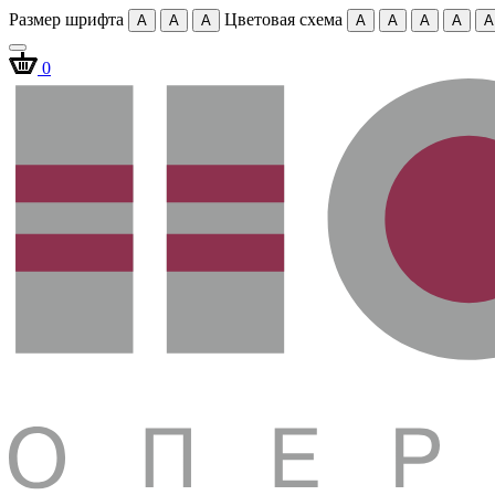
Размер шрифта
Цветовая схема
A
A
A
A
A
A
A
A
0