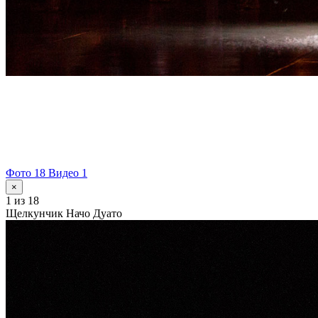
Фото 18
Видео 1
×
1
из 18
Щелкунчик Начо Дуато