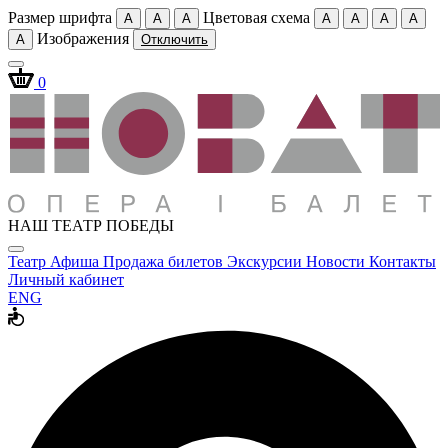
Размер шрифта
Цветовая схема
A
A
A
A
A
A
A
Изображения
A
Отключить
0
НАШ ТЕАТР ПОБЕДЫ
Театр
Афиша
Продажа билетов
Экскурсии
Новости
Контакты
Личный кабинет
ENG