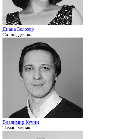
Диана Белозор
Салли, доярка
Владимир Кучин
Томас, моряк