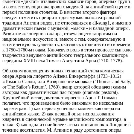
является «диктат» итальянских композиторов, оперных трупп
и соответствующих жанровых моделей на английской сцене в
первой половине столетия. В качестве второго фактора
следует отметить приоритет для музыкально-театральной
традиции Англии видов, не относящихся к all-sung1, а именно
драматической пьесы с музыкой, «маски» и балладной оперы.
Развитие же оперного жанра, отвечающего запросам на
национальное искусство и, вместе с тем, содержательную и
эстетическую актуальность, оказалось отодвинуто во времени
к 1750–1760-м годам. Ключевую роль в этом процессе сыграло
творчество ведущего английского театрального композитора
середины XVIII века Томаса Августина Арна (1710–1778).
Образцом воплощения новых тенденций стала комическая
опера Арна на либретто Айзека Бикерстаффа (1733–1812)
«Томас и Салли, или Возвращение моряка» (‘Thomas and Sally,
or The Sailor’s Return’, 1760), жанр которой обозначен самим
автором как драматическая пас-тораль (dramatic pastoral).
Крупнейший исследователь творчества Арна Т. Гилман
полагает, что произведение было знаковым по нескольким
параметрам: 1) как первая успешная комическая опера на
английском языке, 2) как первый опыт использования
кларнета в сценической музыке английского композитора, а
также 3) как одна из наиболее частых постановок в Лондоне в
течение десятилетия. М. Аткинс к ряду достоинств оперы