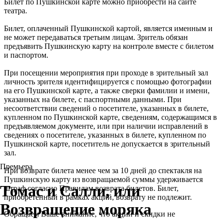
Билет по Пушкинской карте можно приобрести на сайте
театра.
Билет, оплаченный Пушкинской картой, является именным и
не может передаваться третьим лицам. Зритель обязан
предъявить Пушкинскую карту на контроле вместе с билетом
и паспортом.
При посещении мероприятия при проходе в зрительный зал
личность зрителя идентифицируется с помощью фотографии
на его Пушкинской карте, а также сверки фамилии и имени,
указанных на билете, с паспортными данными. При
несоответствии сведений о посетителе, указанных в билете,
купленном по Пушкинской карте, сведениям, содержащимся в
предъявляемом документе, или при наличии исправлений в
сведениях о посетителе, указанных в билете, купленном по
Пушкинской карте, посетитель не допускается в зрительный
зал.
Премьера
При возврате билета менее чем за 10 дней до спектакля на
Пушкинскую карту из возвращаемой суммы удерживается
Томас и Салли, или
штраф согласно Правилам возврата билетов. Билет,
приобретенный в рамках акций, возврату не подлежит.
Возвращение моряка
Обращаем Ваше внимание, что акции и скидки не