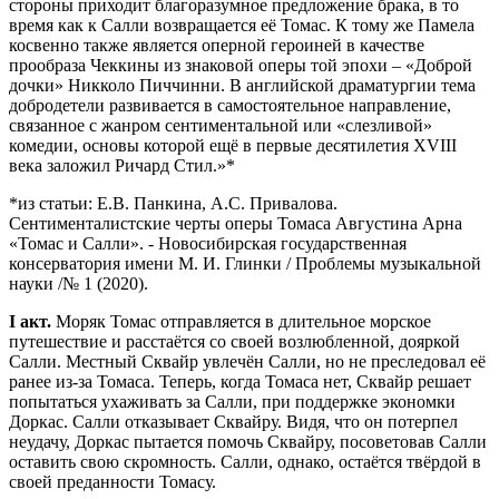
стороны приходит благоразумное предложение брака, в то
время как к Салли возвращается её Томас. К тому же Памела
косвенно также является оперной героиней в качестве
прообраза Чеккины из знаковой оперы той эпохи – «Доброй
дочки» Никколо Пиччинни. В английской драматургии тема
добродетели развивается в самостоятельное направление,
связанное с жанром сентиментальной или «слезливой»
комедии, основы которой ещё в первые десятилетия XVIII
века заложил Ричард Стил.»*
*из статьи: Е.В. Панкина, А.С. Привалова.
Сентименталистские черты оперы Томаса Августина Арна
«Томас и Салли». - Новосибирская государственная
консерватория имени М. И. Глинки / Проблемы музыкальной
науки /№ 1 (2020).
I акт.
Моряк Томас отправляется в длительное морское
путешествие и расстаётся со своей возлюбленной, дояркой
Салли. Местный Сквайр увлечён Салли, но не преследовал её
ранее из-за Томаса. Теперь, когда Томаса нет, Сквайр решает
попытаться ухаживать за Салли, при поддержке экономки
Доркас. Салли отказывает Сквайру. Видя, что он потерпел
неудачу, Доркас пытается помочь Сквайру, посоветовав Салли
оставить свою скромность. Салли, однако, остаётся твёрдой в
своей преданности Томасу.