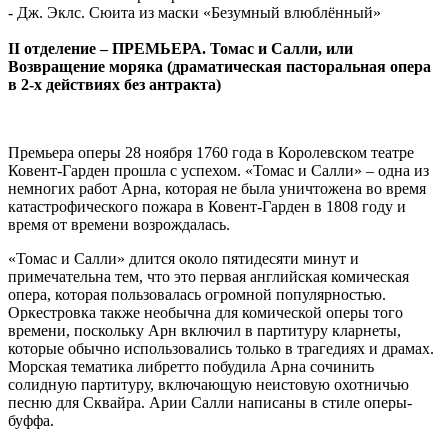
- Дж. Эклс. Сюита из маски «Безумный влюблённый»
II отделение – ПРЕМЬЕРА. Томас и Салли, или
Возвращение моряка (драматическая пасторальная опера
в 2-х действиях без антракта)
Премьера оперы 28 ноября 1760 года в Королевском театре
Ковент-Гарден прошла с успехом. «Томас и Салли» – одна из
немногих работ Арна, которая не была уничтожена во время
катастрофического пожара в Ковент-Гарден в 1808 году и
время от времени возрождалась.
«Томас и Салли» длится около пятидесяти минут и
примечательна тем, что это первая английская комическая
опера, которая пользовалась огромной популярностью.
Оркестровка также необычна для комической оперы того
времени, поскольку Арн включил в партитуру кларнеты,
которые обычно использовались только в трагедиях и драмах.
Морская тематика либретто побудила Арна сочинить
солидную партитуру, включающую неистовую охотничью
песню для Сквайра. Арии Салли написаны в стиле оперы-
буффа.