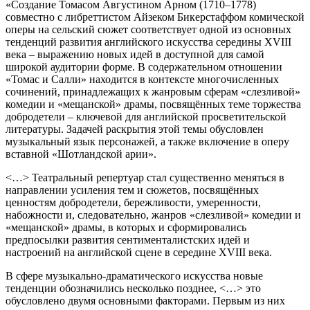
«Создание Томасом Августином Арном (1710–1778)
совместно с либреттистом Айзеком Бикерстаффом комической
оперы на сельский сюжет соответствует одной из основных
тенденций развития английского искусства середины XVIII
века – выражению новых идей в доступной для самой
широкой аудитории форме. В содержательном отношении
«Томас и Салли» находится в контексте многочисленных
сочинений, принадлежащих к жанровым сферам «слезливой»
комедии и «мещанской» драмы, посвящённых теме торжества
добродетели – ключевой для английской просветительской
литературы. Задачей раскрытия этой темы обусловлен
музыкальный язык персонажей, а также включение в оперу
вставной «Шотландской арии».
<…> Театральный репертуар стал существенно меняться в
направлении усиления тем и сюжетов, посвящённых
ценностям добродетели, бережливости, умеренности,
набожности и, следовательно, жанров «слезливой» комедии и
«мещанской» драмы, в которых и сформировались
предпосылки развития сентименталистских идей и
настроений на английской сцене в середине XVIII века.
В сфере музыкально-драматического искусства новые
тенденции обозначились несколько позднее, <…> это
обусловлено двумя основными факторами. Первым из них