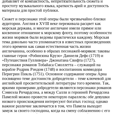
добавляет её компактность, непритязательность сюжета и
простоту музыкального языка, краткость арий и доступность
материала для простой публики.
Сюжет и персонажи этой оперы были чрезвычайно близки
аудитории. Англия в XVIII веке переживала расцвет как
морская держава, и многие англичане имели прямое или
косвенное отношение к морскому флоту, поэтому особенности
жизни моряков были ведомы практически каждому. Морская
тема довольно часто упоминается в известных произведениях
этого времени как самая естественная часть жизни
англичанина, особенно в образах песонажей-моряков: таковы
главные герои «Робинзона Крузо» Даниеля Дефо (1719) и
«Путешествия Гулливера» Джонатана Свифта (1727),
персонажи романов Тобайаса Смоллетта – служащий на
корабле Родрик Рэндом (1748) и воспитанник коммодора
Перигрин Пикль (1751). Основное содержание оперы Арна
посвящено теме достоинств добродетели – теме ключевой для
английской просветительской литературы того времени. Так,
яркими примерами добродетели являются персонажи романов
Сэмюэла Ричардсона, а между Салли и героиней Ричардсона
Памелой можно провести некоторую параллель: обе девушки
низкого происхождения интересуют богатых господ; однако
важное различие заключается в том, что Памела выходит
замуж за своего господина, когда на смену соблазнению с его