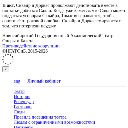
II акт.
Сквайр и Доркас продолжают действовать вместе в
попытке добиться Салли. Когда уже кажется, что Салли может
поддаться уговорам Сквайра, Томас возвращается, чтобы
спасти её от роковой ошибки. Сквайр и Доркас смиряются с
тем, что потерпели неудачу.
Новосибирский Государственный Академический Театр
Оперы и Балета
Противодействие коррупции
©НГАТОиБ, 2015-2026
×
eng
Личный кабинет
Театр
История
Репертуар
Гастроли
Люди
Правила посещения театра
Людям с ограниченными возможностями
Партнеры