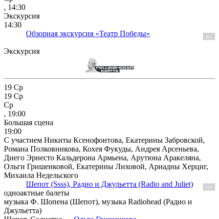
, 14:30
Экскурсия
14:30
Обзорная экскурсия «Театр Победы»
6+
Экскурсия
19
Ср
19
Ср
Ср
, 19:00
Большая сцена
19:00
С участием Никиты Ксенофонтова, Екатерины Забровской,
Романа Полковникова, Кохея Фукуды, Андрея Арсеньева,
Диего Эрнесто Кальдерона Армьена, Арутюна Аракеляна,
Ольги Гришенковой, Екатерины Лиховой, Ариадны Херциг,
Михаила Недельского
Шепот (Ssss), Радио и Джульетта (Radio and Juliet)
12+
одноактные балеты
музыка Ф. Шопена (Шепот), музыка Radiohead (Радио и
Джульетта)