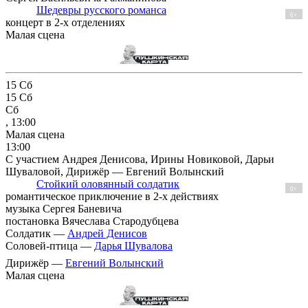
Шедевры русского романса
6+
концерт в 2-х отделениях
Малая сцена
15
Сб
15
Сб
Сб
, 13:00
Малая сцена
13:00
С участием Андрея Денисова, Ирины Новиковой, Дарьи
Шуваловой, Дирижёр — Евгений Волынский
Стойкий оловянный солдатик
0+
романтическое приключение в 2-х действиях
музыка Сергея Баневича
постановка Вячеслава Стародубцева
Солдатик —
Андрей Денисов
Соловей-птица —
Дарья Шувалова
Дирижёр —
Евгений Волынский
Малая сцена