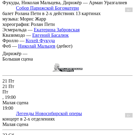
Фукуды, Николая Мальцева, Дирижёр — Арман Уразгалиев
Собор Парижской Богоматери
16+
балет Ролана Пети в 2-х действиях 13 картинах
музыка: Морис Жарр
хореография: Ролан Пети
Эсмеральда —
Екатерина Забровская
Квазимодо —
Евгений Басалюк
Фролло —
Кохей Фукуда
Феб —
Николай Мальцев
(дебют)
Дирижёр —
Большая сцена
21
Пт
21
Пт
Пт
, 19:00
Малая сцена
19:00
Легенды Новосибирской оперы
6+
концерт в 2-х отделениях
Малая сцена