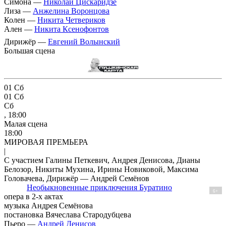
Симона —
Николай Цискаридзе
Лиза —
Анжелина Воронцова
Колен —
Никита Четвериков
Ален —
Никита Ксенофонтов
Дирижёр —
Евгений Волынский
Большая сцена
01
Сб
01
Сб
Сб
, 18:00
Малая сцена
18:00
МИРОВАЯ ПРЕМЬЕРА
|
С участием Галины Петкевич, Андрея Денисова, Дианы
Белозор, Никиты Мухина, Ирины Новиковой, Максима
Головачева, Дирижёр — Андрей Семёнов
Необыкновенные приключения Буратино
6+
опера в 2-х актах
музыка Андрея Семёнова
постановка Вячеслава Стародубцева
Пьеро —
Андрей Денисов