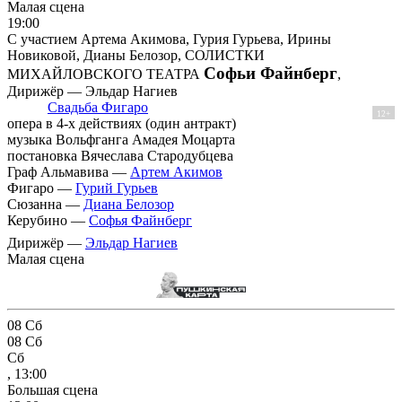
Малая сцена
19:00
С участием Артема Акимова, Гурия Гурьева, Ирины
Новиковой, Дианы Белозор, СОЛИСТКИ
Софьи Файнберг
МИХАЙЛОВСКОГО ТЕАТРА
,
Дирижёр — Эльдар Нагиев
Свадьба Фигаро
12+
опера в 4-х действиях (один антракт)
музыка Вольфганга Амадея Моцарта
постановка Вячеслава Стародубцева
Граф Альмавива —
Артем Акимов
Фигаро —
Гурий Гурьев
Сюзанна —
Диана Белозор
Керубино —
Софья Файнберг
Дирижёр —
Эльдар Нагиев
Малая сцена
08
Сб
08
Сб
Сб
, 13:00
Большая сцена