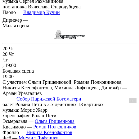
музыка Сергея Рахманинова
постановка Вячеслава Стародубцева
Паоло —
Владимир Кучин
Дирижёр —
Малая сцена
20
Чт
20
Чт
Чт
, 19:00
Большая сцена
19:00
С участием Ольги Гришенковой, Романа Полковникова,
Никиты Ксенофонтова, Михаила Лифенцева, Дирижёр —
Арман Уразгалиев
Собор Парижской Богоматери
16+
балет Ролана Пети в 2-х действиях 13 картинах
музыка: Морис Жарр
хореография: Ролан Пети
Эсмеральда —
Ольга Гришенкова
Квазимодо —
Роман Полковников
Фролло —
Никита Ксенофонтов
Феб —
Михаил Лифенцев