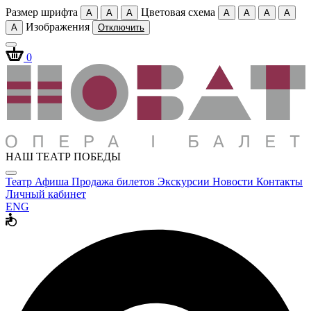
Размер шрифта
Цветовая схема
A
A
A
A
A
A
A
Изображения
A
Отключить
0
НАШ ТЕАТР ПОБЕДЫ
Театр
Афиша
Продажа билетов
Экскурсии
Новости
Контакты
Личный кабинет
ENG