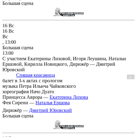
Большая сцена
16
Вс
16
Вс
Вс
, 13:00
Большая сцена
13:00
С участием Екатерины Лиховой, Игоря Леушина, Натальи
Ершовой, Кирилла Новицкого, Дирижёр — Дмитрий
Юровский
Спящая красавица
6+
балет в 3-х актах с прологом
музыка Петра Ильича Чайковского
хореография Начо Дуато
Принцесса Аврора —
Екатерина Лихова
Фея Сирени —
Наталья Ершова
Дирижёр —
Дмитрий Юровский
Большая сцена