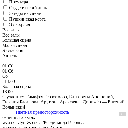
Премьера
Студенческий день
Звезды на сцене
Пушкинская карта
Экскурсия
Все залы
Все залы
Большая сцена
Малая сцена
Экскурсия
Апрель
01
Сб
01
Сб
Сб
, 13:00
Большая сцена
13:00
С участием Тимофея Герасимова, Елизаветы Аношиной,
Евгения Басалюка, Арутюна Аракеляна, Дирижёр — Евгений
Волынский
Тщетная предосторожность
6+
балет в 3-х актах
музыка Луи Жозефа Фердинанда Герольда
хореография: Фредерик Аштон