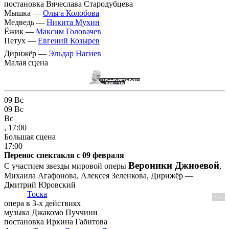
постановка Вячеслава Стародубцева
Мышка —
Ольга Колобова
Медведь —
Никита Мухин
Ёжик —
Максим Головачев
Петух —
Евгений Козырев
Дирижёр —
Эльдар Нагиев
Малая сцена
09
Вс
09
Вс
Вс
, 17:00
Большая сцена
17:00
Перенос спектакля с 09 февраля
Вероники Джиоевой
С участием звезды мировой оперы
,
Михаила Агафонова, Алексея Зеленкова, Дирижёр —
Дмитрий Юровский
Тоска
12+
опера в 3-х действиях
музыка Джакомо Пуччини
постановка Иркина Габитова