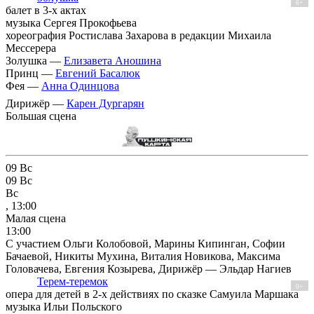
6+
балет в 3-х актах
музыка Сергея Прокофьева
хореография Ростислава Захарова в редакции Михаила
Мессерера
Золушка —
Елизавета Аношина
Принц —
Евгений Басалюк
Фея —
Анна Одинцова
Дирижёр —
Карен Дургарян
Большая сцена
09
Вс
09
Вс
Вс
, 13:00
Малая сцена
13:00
С участием Ольги Колобовой, Марины Кипинган, Софии
Бачаевой, Никиты Мухина, Виталия Новикова, Максима
Головачева, Евгения Козырева, Дирижёр — Эльдар Нагиев
Терем-теремок
0+
опера для детей в 2-х действиях по сказке Самуила Маршака
музыка Ильи Польского