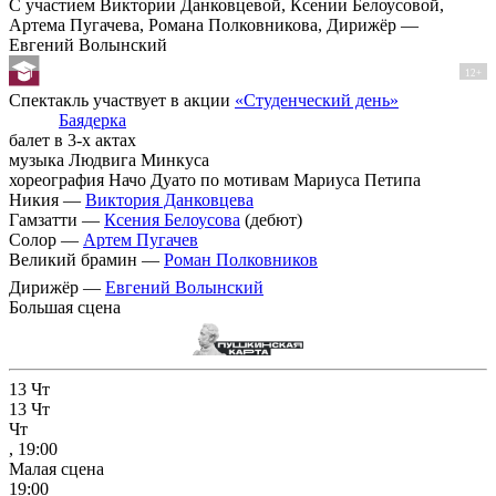
С участием Виктории Данковцевой, Ксении Белоусовой,
Артема Пугачева, Романа Полковникова, Дирижёр —
Евгений Волынский
12+
Спектакль участвует в акции
«Студенческий день»
Баядерка
балет в 3-х актах
музыка Людвига Минкуса
хореография Начо Дуато по мотивам Мариуса Петипа
Никия —
Виктория Данковцева
Гамзатти —
Ксения Белоусова
(дебют)
Солор —
Артем Пугачев
Великий брамин —
Роман Полковников
Дирижёр —
Евгений Волынский
Большая сцена
13
Чт
13
Чт
Чт
, 19:00
Малая сцена
19:00