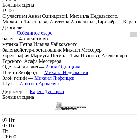
Большая сцена
19:00
С участием Анны Одинцовой, Михаила Недельского,
Михаила Лифенцева, Арутюна Аракеляна, Дирижёр — Карен
Дургарян
Лебединое озеро
6+
балет в 4-х действиях
музыка Петра Ильича Чайковского
балетмейстер-постановщик Михаил Мессерер
хореография Мариуса Петипа, Льва Иванова, Александра
Горского, Асафа Мессерера
Одетта-Одиллия —
Анна Одинцова
Принц Зигфрид —
Михаил Недельский
Злой гений —
Михаил Лифенцев
Шут —
Арутюн Аракелян
Дирижёр —
Карен Дургарян
Большая сцена
07
Пт
07
Пт
Пт
, 19:00