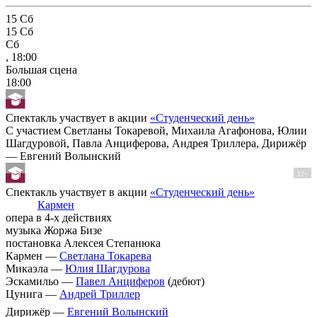
15
Сб
15
Сб
Сб
, 18:00
Большая сцена
18:00
Спектакль участвует в акции
«Студенческий день»
С участием Светланы Токаревой, Михаила Агафонова, Юлии
Шагдуровой, Павла Анциферова, Андрея Триллера, Дирижёр
— Евгений Волынский
12+
Спектакль участвует в акции
«Студенческий день»
Кармен
опера в 4-х действиях
музыка Жоржа Бизе
постановка Алексея Степанюка
Кармен —
Светлана Токарева
Микаэла —
Юлия Шагдурова
Эскамильо —
Павел Анциферов
(дебют)
Цунига —
Андрей Триллер
Дирижёр —
Евгений Волынский