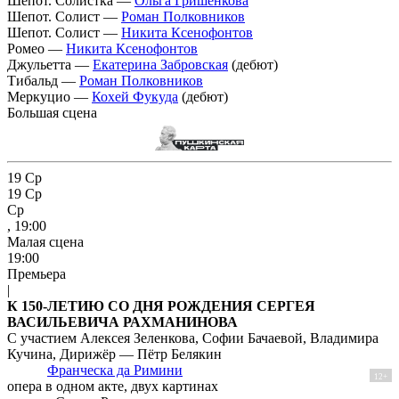
Шепот. Солистка —
Ольга Гришенкова
Шепот. Солист —
Роман Полковников
Шепот. Солист —
Никита Ксенофонтов
Ромео —
Никита Ксенофонтов
Джульетта —
Екатерина Забровская
(дебют)
Тибальд —
Роман Полковников
Меркуцио —
Кохей Фукуда
(дебют)
Большая сцена
19
Ср
19
Ср
Ср
, 19:00
Малая сцена
19:00
Премьера
|
К 150-ЛЕТИЮ СО ДНЯ РОЖДЕНИЯ СЕРГЕЯ
ВАСИЛЬЕВИЧА РАХМАНИНОВА
С участием Алексея Зеленкова, Софии Бачаевой, Владимира
Кучина, Дирижёр — Пётр Белякин
Франческа да Римини
12+
опера в одном акте, двух картинах