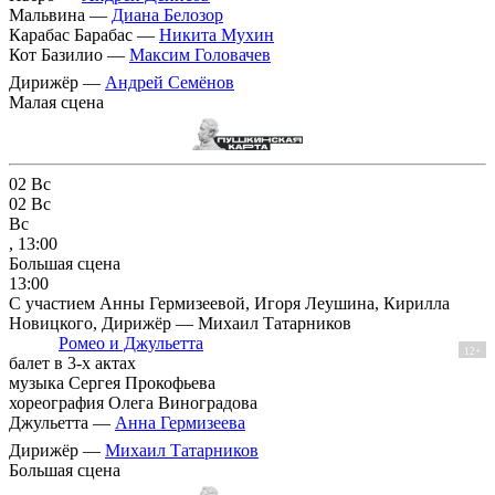
Мальвина —
Диана Белозор
Карабас Барабас —
Никита Мухин
Кот Базилио —
Максим Головачев
Дирижёр —
Андрей Семёнов
Малая сцена
02
Вс
02
Вс
Вс
, 13:00
Большая сцена
13:00
С участием Анны Гермизеевой, Игоря Леушина, Кирилла
Новицкого, Дирижёр — Михаил Татарников
Ромео и Джульетта
12+
балет в 3-х актах
музыка Сергея Прокофьева
хореография Олега Виноградова
Джульетта —
Анна Гермизеева
Дирижёр —
Михаил Татарников
Большая сцена