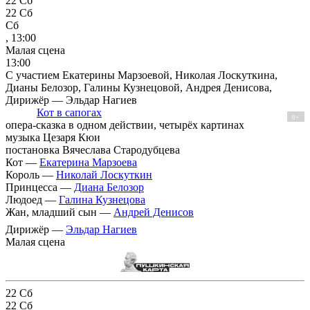
22
Сб
22
Сб
Сб
, 13:00
Малая сцена
13:00
С участием Екатерины Марзоевой, Николая Лоскуткина,
Дианы Белозор, Галины Кузнецовой, Андрея Денисова,
Дирижёр — Эльдар Нагиев
Кот в сапогах
0+
опера-сказка в одном действии, четырёх картинах
музыка Цезаря Кюи
постановка Вячеслава Стародубцева
Кот —
Екатерина Марзоева
Король —
Николай Лоскуткин
Принцесса —
Диана Белозор
Людоед —
Галина Кузнецова
Жан, младший сын —
Андрей Денисов
Дирижёр —
Эльдар Нагиев
Малая сцена
22
Сб
22
Сб