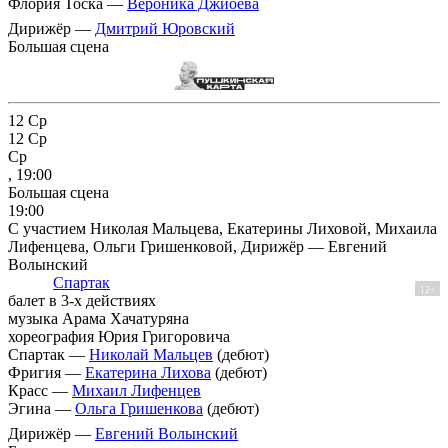
Флория Тоска —
Вероника Джиоева
Дирижёр —
Дмитрий Юровский
Большая сцена
12
Ср
12
Ср
Ср
, 19:00
Большая сцена
19:00
С участием Николая Мальцева, Екатерины Лиховой, Михаила
Лифенцева, Ольги Гришенковой, Дирижёр — Евгений
Волынский
Спартак
12+
балет в 3-х действиях
музыка Арама Хачатуряна
хореография Юрия Григоровича
Спартак —
Николай Мальцев
(дебют)
Фригия —
Екатерина Лихова
(дебют)
Красс —
Михаил Лифенцев
Эгина —
Ольга Гришенкова
(дебют)
Дирижёр —
Евгений Волынский