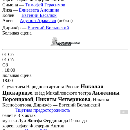
Симона —
Тимофей Герасимов
Лиза —
Елизавета Аношина
Колен —
Евгений Басалюк
Ален —
Арутюн Аракелян
(дебют)
Дирижёр —
Евгений Волынский
Большая сцена
01
Сб
01
Сб
Сб
, 18:00
Большая сцена
18:00
Николая
С участием Народного артиста России
Цискаридзе
Анжелины
, звёзд Михайловского театра
Воронцовой
Никиты Четверикова
,
, Никиты
Ксенофонтова, Дирижёр — Евгений Волынский
Тщетная предосторожность
6+
балет в 3-х актах
музыка Луи Жозефа Фердинанда Герольда
хореография: Фредерик Аштон