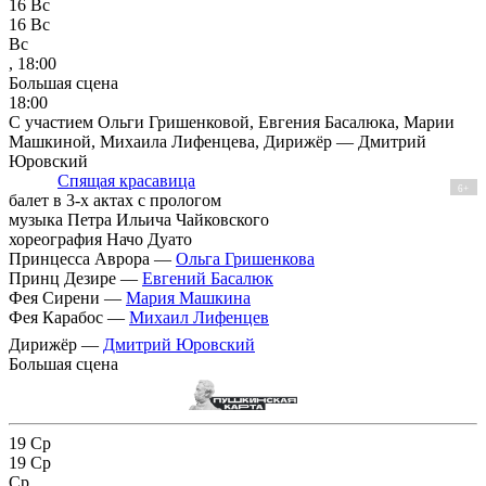
16
Вс
16
Вс
Вс
, 18:00
Большая сцена
18:00
С участием Ольги Гришенковой, Евгения Басалюка, Марии
Машкиной, Михаила Лифенцева, Дирижёр — Дмитрий
Юровский
Спящая красавица
6+
балет в 3-х актах с прологом
музыка Петра Ильича Чайковского
хореография Начо Дуато
Принцесса Аврора —
Ольга Гришенкова
Принц Дезире —
Евгений Басалюк
Фея Сирени —
Мария Машкина
Фея Карабос —
Михаил Лифенцев
Дирижёр —
Дмитрий Юровский
Большая сцена
19
Ср
19
Ср
Ср