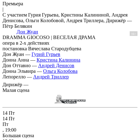
Премьера
|
С участием Гурия Гурьева, Кристины Калининой, Андрея
Денисова, Ольги Колобовой, Андрея Триллера, Дирижёр —
Пётр Белякин
Дон Жуан
16+
DRAMMA GIOCOSO | ВЕСЕЛАЯ ДРАМА
опера в 2-х действиях
постановка Вячеслава Стародубцева
Дон Жуан —
Гурий Гурьев
Донна Анна —
Кристина Калинина
Дон Оттавио —
Андрей Денисов
Донна Эльвира —
Ольга Колобова
Лепорелло —
Андрей Триллер
Дирижёр —
Малая сцена
14
Пт
14
Пт
Пт
, 19:00
Большая сцена