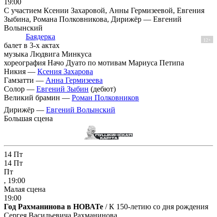
19:00
С участием Ксении Захаровой, Анны Гермизеевой, Евгения
Зыбина, Романа Полковникова, Дирижёр — Евгений
Волынский
Баядерка
12+
балет в 3-х актах
музыка Людвига Минкуса
хореография Начо Дуато по мотивам Мариуса Петипа
Никия —
Ксения Захарова
Гамзатти —
Анна Гермизеева
Солор —
Евгений Зыбин
(дебют)
Великий брамин —
Роман Полковников
Дирижёр —
Евгений Волынский
Большая сцена
14
Пт
14
Пт
Пт
, 19:00
Малая сцена
19:00
Год Рахманинова в НОВАТе
/ К 150-летию со дня рождения
Сергея Васильевича Рахманинова