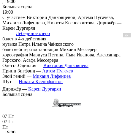
, 19:00
Большая сцена
19:00
С участием Виктории Данковцевой, Артема Пугачева,
Михаила Лифенцева, Никиты Ксенофонтова, Дирижёр —
Карен Дургарян
Лебединое озеро
6+
балет в 4-х действиях
музыка Петра Ильича Чайковского
балетмейстер-постановщик Михаил Мессерер
хореография Мариуса Петипа, Льва Иванова, Александра
Горского, Асафа Мессерера
Одетта-Одиллия —
Виктория Данковцева
Принц Зигфрид —
Артем Пугачев
Злой гений —
Михаил Лифенцев
Шут —
Никита Ксенофонтов
Дирижёр —
Карен Дургарян
Большая сцена
07
Пт
07
Пт
Пт
, 19:00