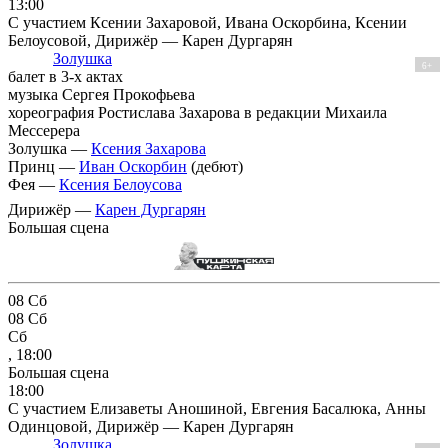
13:00
С участием Ксении Захаровой, Ивана Оскорбина, Ксении
Белоусовой, Дирижёр — Карен Дургарян
Золушка
6+
балет в 3-х актах
музыка Сергея Прокофьева
хореография Ростислава Захарова в редакции Михаила
Мессерера
Золушка —
Ксения Захарова
Принц —
Иван Оскорбин
(дебют)
Фея —
Ксения Белоусова
Дирижёр —
Карен Дургарян
Большая сцена
08
Сб
08
Сб
Сб
, 18:00
Большая сцена
18:00
С участием Елизаветы Аношиной, Евгения Басалюка, Анны
Одинцовой, Дирижёр — Карен Дургарян
Золушка