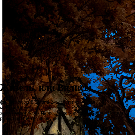
Жизель, или Вилисы
фантастический балет в 2-х действиях
музыка Адольфа Адама
хореография Жюля Перро, Жана Коралли, Мариуса Петипа в
редакции Никиты Долгушина