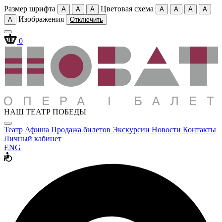
Размер шрифта
Цветовая схема
A
A
A
A
A
A
A
Изображения
A
Отключить
0
НАШ ТЕАТР ПОБЕДЫ
Театр
Афиша
Продажа билетов
Экскурсии
Новости
Контакты
Личный кабинет
ENG