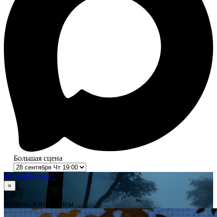
Большая сцена
Фото 9
Видео 1
×
1
из 9
Жизель, или Вилисы